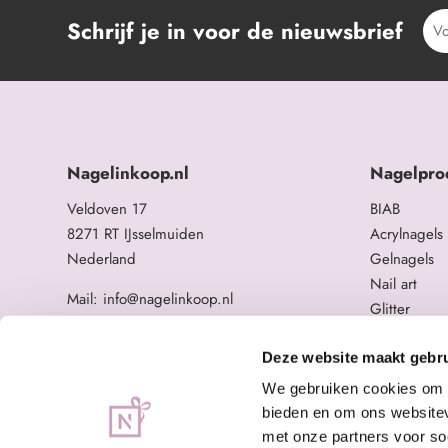
Schrijf je in voor de nieuwsbrief
Nagelinkoop.nl
Nagelpro
Veldoven 17
BIAB
8271 RT IJsselmuiden
Acrylnagels
Nederland
Gelnagels
Nail art
Mail: info@nagelinkoop.nl
Glitter
Tel: 06-11588784
Opleidingen
BTW nummer: NL863104678B01
Overige na
Deze website maakt gebru
KvK nummer: 84123672
We gebruiken cookies om c
bieden en om ons websitev
met onze partners voor so