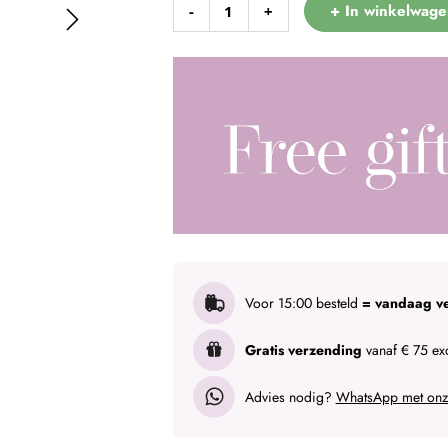
+ In winkelwage
-
+
Voor 15:00 besteld
= vandaag v
Gratis verzending
vanaf € 75 exc
Advies nodig?
WhatsApp met onze