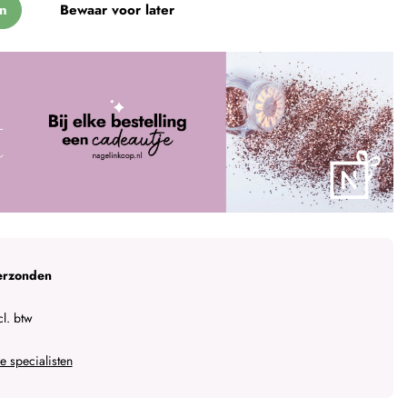
n
Bewaar voor later
erzonden
l. btw
 specialisten