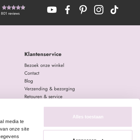
801
reviews
Klantenservice
Bezoek onze winkel
Contact
Blog
Verzending & bezorging
Retouren & service
Algemene Voorwaarden
Privacy Policy
Alles toestaan
al media te
van onze site
 gegevens