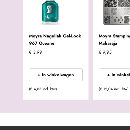
Moyra Nagellak Gel-Look
Moyra Stamping
967 Oceane
Maharaja
€ 3,99
€ 9,95
+ In winkelwagen
+ In winke
(€ 4,83 incl. btw)
(€ 12,04 incl. btw)