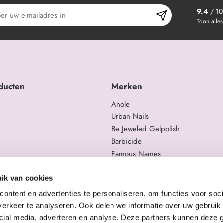
9.4
/ 10
Toon alles
ducten
Merken
Anole
Urban Nails
Be Jeweled Gelpolish
Barbicide
Famous Names
 en trainingen
Moyra
gelproducten
Swarovski
ik van cookies
Staleks Pro
ontent en advertenties te personaliseren, om functies voor soci
erkeer te analyseren. Ook delen we informatie over uw gebruik 
cial media, adverteren en analyse. Deze partners kunnen deze