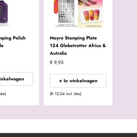
mping Polish
Moyra Stamping Plate
le
124 Globetrotter Africa &
Autralia
€ 9,95
winkelwagen
+ In winkelwagen
btw)
(€ 12,04 incl. btw)