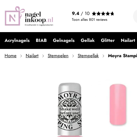
Moyra Stamping Polish SP19 Light Pink
9.4
/ 10
€ 4,99
Toon alles
801
reviews
Acrylnagels
BIAB
Gelnagels
Gellak
Glitter
Nailart
Home
Nailart
Stempelen
Stempellak
Moyra Stampi