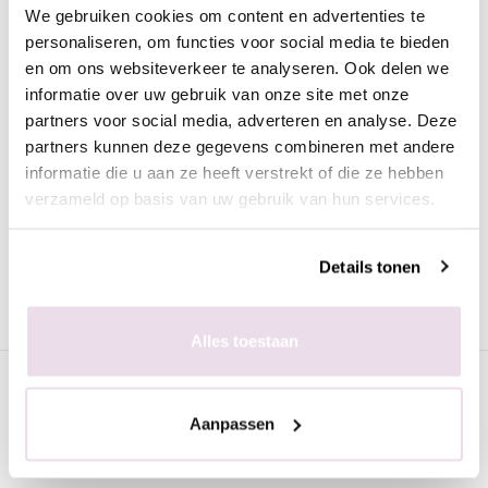
We gebruiken cookies om content en advertenties te
Omschrijving
personaliseren, om functies voor social media te bieden
Moyra Nagellak Gel-Look 1042 Elodie
en om ons websiteverkeer te analyseren. Ook delen we
informatie over uw gebruik van onze site met onze
Deze prachtige nagellak in de peach kleur heeft de look van
partners voor social media, adverteren en analyse. Deze
gel. De nagellak is heel mooi egaal en trekt geen strepen.
partners kunnen deze gegevens combineren met andere
Voordelen van de Moyra nagellak met gel look:
informatie die u aan ze heeft verstrekt of die ze hebben
verzameld op basis van uw gebruik van hun services.
Snel drogend
Dekkend
Perfect levelend
Details tonen
Lang houdend
Mooie, trendy kleuren
Alles toestaan
Specificaties
Aanpassen
Gerelateerde pagina's