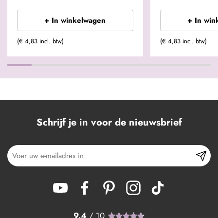
+ In winkelwagen
+ In win
(€ 4,83 incl. btw)
(€ 4,83 incl. btw)
Schrijf je in voor de nieuwsbrief
9.4
/ 10