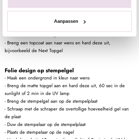
- Plaats de stempelaar op de nagel
- Hard de gel uit, 60 sec in de sunlight of 2 min in de UV lamp
- Poets het gewenste pigment met de fluffy brush in de plaklaag
Aanpassen
van de stempelgel
- Fixeer 10 sec in de lamp
- Breng een topcoat aan naar wens en hard deze uit,
bijvoorbeeld de Next Topgel
Folie design op stempelgel
- Maak een ondergrond in kleur naar wens
- Breng de matte topgel aan en hard deze uit, 60 sec in de
sunlight of 2 min in de UV lamp
- Breng de stempelgel aan op de stempelplaat
- Schraap met de schraper de overtollige hoeveelheid gel van
de plaat
- Duw de stempelaar op de stempelplaat
- Plaats de stempelaar op de nagel