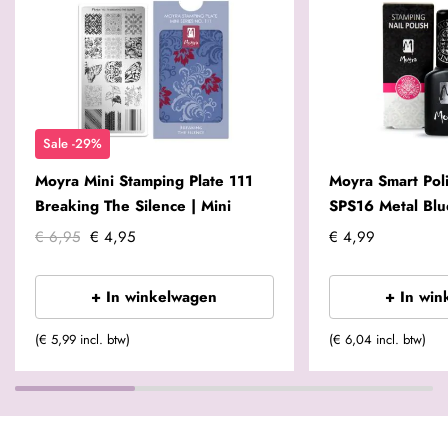
Sale -29%
Moyra Mini Stamping Plate 111
Moyra Smart Poli
Breaking The Silence | Mini
SPS16 Metal Blu
€ 6,95
€ 4,95
€ 4,99
+ In winkelwagen
+ In win
(€ 5,99 incl. btw)
(€ 6,04 incl. btw)