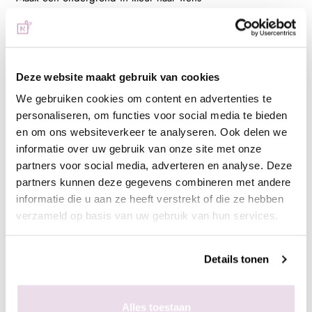
- Breng de stempelgel aan op de stempelplaat
- Schraap met de schraper de overtollige hoeveelheid gel van
de plaat
- Duw de stempelaar op de stempelplaat
Deze website maakt gebruik van cookies
- Plaats de stempelaar op de nagel
We gebruiken cookies om content en advertenties te
- Hard de gel uit, 60 sec in de sunlight of 2 min in de UV lamp
personaliseren, om functies voor social media te bieden
- Breng een topcoat aan naar wens en hard deze uit,
en om ons websiteverkeer te analyseren. Ook delen we
bijvoorbeeld de Next Topgel
informatie over uw gebruik van onze site met onze
partners voor social media, adverteren en analyse. Deze
Ingepoetst met pigmenten
partners kunnen deze gegevens combineren met andere
- Maak een ondergrond in kleur naar wens
informatie die u aan ze heeft verstrekt of die ze hebben
- Breng de matte topgel aan en hard deze uit, 60 sec in de
verzameld op basis van uw gebruik van hun services.
sunlight of 2 min in de UV lamp
- Breng de stempelgel aan op de stempelplaat
Details tonen
- Schraap met de schraper de overtollige hoeveelheid gel van
de plaat
- Duw de stempelaar op de stempelplaat
Alles toestaan