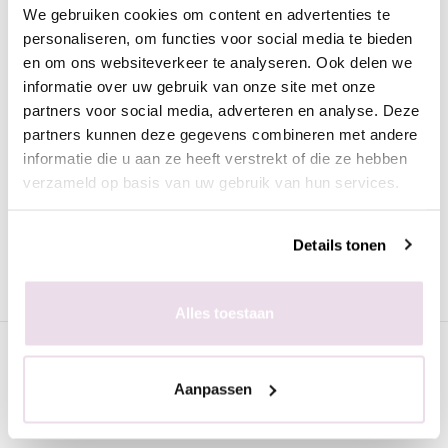
We gebruiken cookies om content en advertenties te
Omschrijving
personaliseren, om functies voor social media te bieden
Moyra Nagellak Gel look 958 Violette
en om ons websiteverkeer te analyseren. Ook delen we
informatie over uw gebruik van onze site met onze
Deze prachtige nagellak in de warm roze kleur heeft de look
partners voor social media, adverteren en analyse. Deze
van gel. De nagellak is heel mooi egaal en trekt geen strepen.
partners kunnen deze gegevens combineren met andere
Voordelen van de Moyra nagellak met gel look:
informatie die u aan ze heeft verstrekt of die ze hebben
verzameld op basis van uw gebruik van hun services.
Snel drogend
Dekkend
Perfect levelend
Details tonen
Lang houdend
Mooie, trendy kleuren
Alles toestaan
Specificaties
Aanpassen
Gerelateerde pagina's