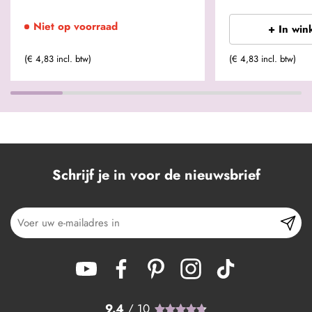
Niet op voorraad
+ In win
(€ 4,83 incl. btw)
(€ 4,83 incl. btw)
Schrijf je in voor de nieuwsbrief
9.4
/ 10