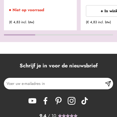
Niet op voorraad
+ In win
(€ 4,83 incl. btw)
(€ 4,83 incl. btw)
Schrijf je in voor de nieuwsbrief
9.4
/ 10