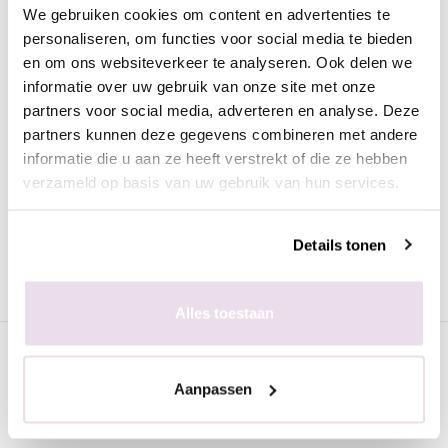
We gebruiken cookies om content en advertenties te
Omschrijving
personaliseren, om functies voor social media te bieden
Moyra Nagellak Gel look 960 Roxane
en om ons websiteverkeer te analyseren. Ook delen we
informatie over uw gebruik van onze site met onze
Deze prachtige nagellak in de shiny roze kleur heeft de look
partners voor social media, adverteren en analyse. Deze
van gel. De nagellak is heel mooi egaal en trekt geen strepen.
partners kunnen deze gegevens combineren met andere
Voordelen van de Moyra nagellak met gel look:
informatie die u aan ze heeft verstrekt of die ze hebben
verzameld op basis van uw gebruik van hun services.
Snel drogend
Dekkend
Perfect levelend
Details tonen
Lang houdend
Mooie, trendy kleuren
Alles toestaan
Specificaties
Aanpassen
Gerelateerde pagina's