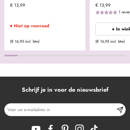
€ 13,99
€ 13,99
1
revi
Niet op voorraad
+ In win
(€ 16,93 incl. btw)
(€ 16,93 incl. btw)
Schrijf je in voor de nieuwsbrief