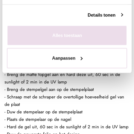
- Hard de gel uit, 60 sec in de sunlight of 2 min in de UV lamp
- Poets het gewenste pigment met de fluffy brush in de plaklaag
Details tonen
van de stempelgel
- Fixeer 10 sec in de lamp
- Breng een topcoat aan naar wens en hard deze uit,
Alles toestaan
bijvoorbeeld de Next Topgel
Aanpassen
Folie design op stempelgel
- Maak een ondergrond in kleur naar wens
- Breng de matte topgel aan en hard deze uit, 60 sec in de
sunlight of 2 min in de UV lamp
- Breng de stempelgel aan op de stempelplaat
- Schraap met de schraper de overtollige hoeveelheid gel van
de plaat
- Duw de stempelaar op de stempelplaat
- Plaats de stempelaar op de nagel
- Hard de gel uit, 60 sec in de sunlight of 2 min in de UV lamp