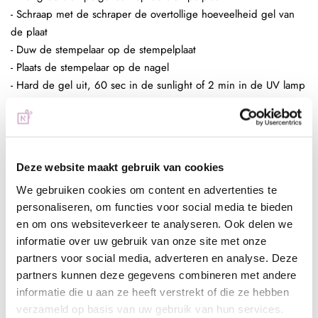
- Schraap met de schraper de overtollige hoeveelheid gel van
de plaat
- Duw de stempelaar op de stempelplaat
- Plaats de stempelaar op de nagel
- Hard de gel uit, 60 sec in de sunlight of 2 min in de UV lamp
- Breng een topcoat aan naar wens en hard deze uit,
bijvoorbeeld de Next Topgel
Ingepoetst met pigmenten
Deze website maakt gebruik van cookies
- Maak een ondergrond in kleur naar wens
We gebruiken cookies om content en advertenties te
- Breng de matte topgel aan en hard deze uit, 60 sec in de
personaliseren, om functies voor social media te bieden
sunlight of 2 min in de UV lamp
en om ons websiteverkeer te analyseren. Ook delen we
- Breng de stempelgel aan op de stempelplaat
informatie over uw gebruik van onze site met onze
- Schraap met de schraper de overtollige hoeveelheid gel van
partners voor social media, adverteren en analyse. Deze
de plaat
partners kunnen deze gegevens combineren met andere
- Duw de stempelaar op de stempelplaat
informatie die u aan ze heeft verstrekt of die ze hebben
- Plaats de stempelaar op de nagel
verzameld op basis van uw gebruik van hun services.