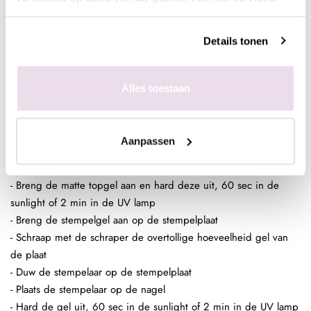
- Plaats de stempelaar op de nagel
- Hard de gel uit, 60 sec in de sunlight of 2 min in de UV lamp
- Poets het gewenste pigment met de fluffy brush in de plaklaag
Details tonen
van de stempelgel
- Fixeer 10 sec in de lamp
- Breng een topcoat aan naar wens en hard deze uit,
Alles toestaan
bijvoorbeeld de Next Topgel
Aanpassen
Folie design op stempelgel
- Maak een ondergrond in kleur naar wens
- Breng de matte topgel aan en hard deze uit, 60 sec in de
sunlight of 2 min in de UV lamp
- Breng de stempelgel aan op de stempelplaat
- Schraap met de schraper de overtollige hoeveelheid gel van
de plaat
- Duw de stempelaar op de stempelplaat
- Plaats de stempelaar op de nagel
- Hard de gel uit, 60 sec in de sunlight of 2 min in de UV lamp