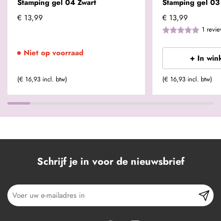
Stamping gel 04 Zwart
Stamping gel 03
€ 13,99
€ 13,99
1
revi
Niet op voorraad
+ In win
(€ 16,93 incl. btw)
(€ 16,93 incl. btw)
Schrijf je in voor de nieuwsbrief