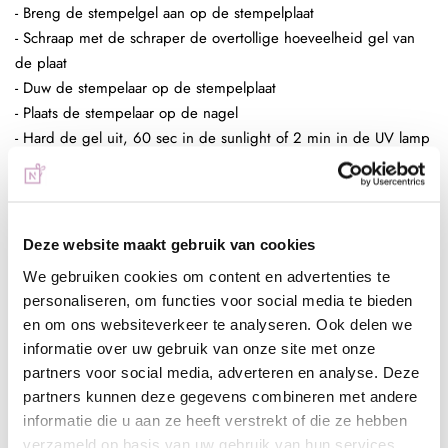
- Breng de stempelgel aan op de stempelplaat
- Schraap met de schraper de overtollige hoeveelheid gel van
de plaat
- Duw de stempelaar op de stempelplaat
- Plaats de stempelaar op de nagel
- Hard de gel uit, 60 sec in de sunlight of 2 min in de UV lamp
- Breng een topcoat aan naar wens en hard deze uit,
bijvoorbeeld de Next Topgel
Deze website maakt gebruik van cookies
Ingepoetst met pigmenten
- Maak een ondergrond in kleur naar wens
We gebruiken cookies om content en advertenties te
personaliseren, om functies voor social media te bieden
- Breng de matte topgel aan en hard deze uit, 60 sec in de
en om ons websiteverkeer te analyseren. Ook delen we
sunlight of 2 min in de UV lamp
informatie over uw gebruik van onze site met onze
- Breng de stempelgel aan op de stempelplaat
partners voor social media, adverteren en analyse. Deze
- Schraap met de schraper de overtollige hoeveelheid gel van
partners kunnen deze gegevens combineren met andere
de plaat
informatie die u aan ze heeft verstrekt of die ze hebben
- Duw de stempelaar op de stempelplaat
verzameld op basis van uw gebruik van hun services.