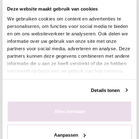
- Breng een topcoat aan naar wens en hard deze uit,
Deze website maakt gebruik van cookies
bijvoorbeeld de Next Topgel
We gebruiken cookies om content en advertenties te
personaliseren, om functies voor social media te bieden
Ingepoetst met pigmenten
en om ons websiteverkeer te analyseren. Ook delen we
- Maak een ondergrond in kleur naar wens
informatie over uw gebruik van onze site met onze
- Breng de matte topgel aan en hard deze uit, 60 sec in de
partners voor social media, adverteren en analyse. Deze
sunlight of 2 min in de UV lamp
partners kunnen deze gegevens combineren met andere
- Breng de stempelgel aan op de stempelplaat
informatie die u aan ze heeft verstrekt of die ze hebben
- Schraap met de schraper de overtollige hoeveelheid gel van
verzameld op basis van uw gebruik van hun services.
de plaat
- Duw de stempelaar op de stempelplaat
Details tonen
- Plaats de stempelaar op de nagel
- Hard de gel uit, 60 sec in de sunlight of 2 min in de UV lamp
- Poets het gewenste pigment met de fluffy brush in de plaklaag
Alles toestaan
van de stempelgel
- Fixeer 10 sec in de lamp
- Breng een topcoat aan naar wens en hard deze uit,
Aanpassen
bijvoorbeeld de Next Topgel