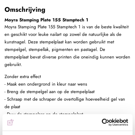
Omschrijving
Moyra Stamping Plate 155 Stamptech 1
Moyra Stamping Plate 155 Stamptech 1 is van de beste kwaliteit
en geschikt voor leuke nailart op zowel de natuurlijke als de
kunstnagel. Deze stempelplaat kan worden gebruikt met
stempelgel, stempellak, pigmenten en pastagel. De
stempelplaat bevat diverse printen die oneindig kunnen worden
gebruikt.
Zonder extra effect
- Maak een ondergrond in kleur naar wens
- Breng de stempelgel aan op de stempelplaat
- Schraap met de schraper de overtollige hoeveelheid gel van
de plaat
- Duw de stempelaar op de stempelplaat
- Plaats de stempelaar op de nagel
- Hard de gel uit, 60 sec in de sunlight of 2 min in de UV lamp