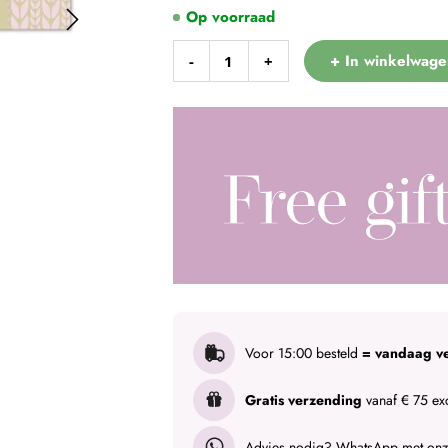
Op voorraad
+ In winkelwage
-
+
Voor 15:00 besteld
= vandaag v
Gratis verzending
vanaf € 75 exc
Advies nodig?
WhatsApp met onze