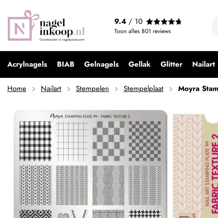
Moyra Stamping Plate 99 Fabric Texture 2
9.4
/ 10
€ 9,95
Toon alles
801
reviews
Acrylnagels
BIAB
Gelnagels
Gellak
Glitter
Nailart
Home
Nailart
Stempelen
Stempelplaat
Moyra Stam