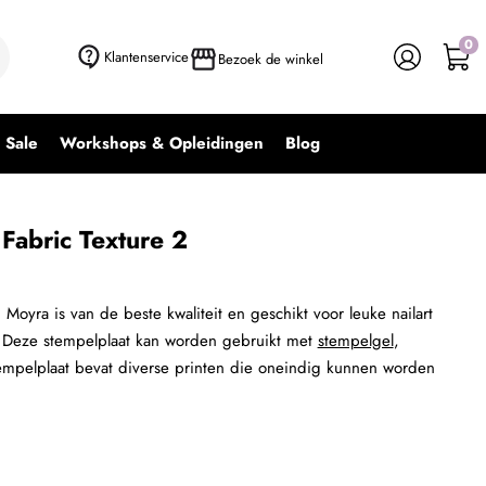
0
+ In winkelwagen
-
+
Klantenservice
Bezoek de winkel
Sale
Workshops & Opleidingen
Blog
Fabric Texture 2
oyra is van de beste kwaliteit en geschikt voor leuke nailart
l. Deze stempelplaat kan worden gebruikt met
stempelgel
,
empelplaat bevat diverse printen die oneindig kunnen worden