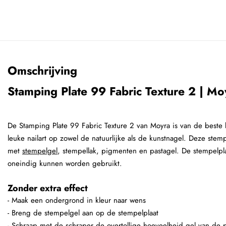
Omschrijving
Stamping Plate 99 Fabric Texture 2 | Mo
De Stamping Plate 99 Fabric Texture 2 van Moyra is van de beste k
leuke nailart op zowel de natuurlijke als de kunstnagel. Deze stem
met
stempelgel
, stempellak, pigmenten en pastagel. De stempelpla
oneindig kunnen worden gebruikt.
Zonder extra effect
- Maak een ondergrond in kleur naar wens
- Breng de stempelgel aan op de stempelplaat
- Schraap met de schraper de overtollige hoeveelheid gel van de p