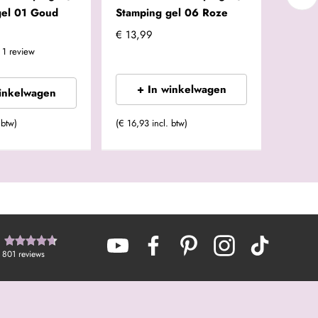
gel 01 Goud
Stamping gel 06 Roze
Stamp
€ 13,99
€ 13,9
1
review
+ In winkelwagen
+
winkelwagen
 btw)
(€ 16,93 incl. btw)
(€ 16,93
801
reviews