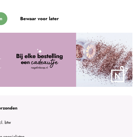
n
Bewaar voor later
erzonden
l. btw
 specialisten