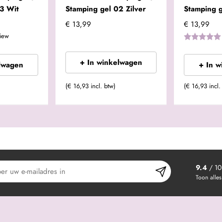
3 Wit
Stamping gel 02 Zilver
Stamping 
€ 13,99
€ 13,99
iew
+ In winkelwagen
lwagen
+ In 
(€ 16,93 incl. btw)
(€ 16,93 incl.
9.4
/ 10
Toon alles