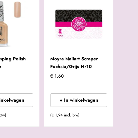
mping Polish
Moyra Nailart Scraper
e
Fuchsia/Grijs Nr10
€ 1,60
winkelwagen
+ In winkelwagen
btw)
(€ 1,94 incl. btw)