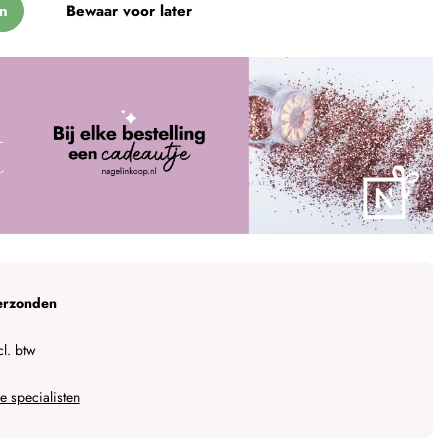
n
Bewaar voor later
erzonden
l. btw
 specialisten