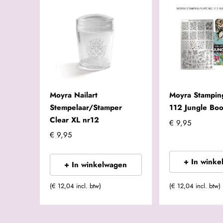
Moyra Nailart
Moyra Stamping
Stempelaar/Stamper
112 Jungle Boo
Clear XL nr12
€ 9,95
€ 9,95
+ In winke
+ In winkelwagen
(€ 12,04 incl. btw)
(€ 12,04 incl. btw)