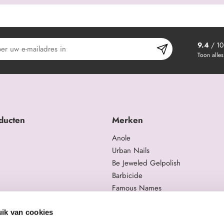
9.4
/ 10
Toon alles
ducten
Merken
Anole
Urban Nails
Be Jeweled Gelpolish
Barbicide
Famous Names
 en trainingen
Moyra
gelproducten
Swarovski
ik van cookies