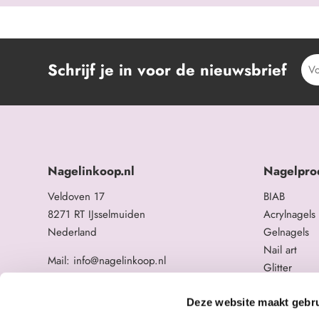
Schrijf je in voor de nieuwsbrief
Nagelinkoop.nl
Nagelpro
Veldoven 17
BIAB
8271 RT IJsselmuiden
Acrylnagels
Nederland
Gelnagels
Nail art
Mail: info@nagelinkoop.nl
Glitter
Tel: 06-11588784
Opleidingen
BTW nummer: NL863104678B01
Overige na
Deze website maakt gebru
KvK nummer: 84123672