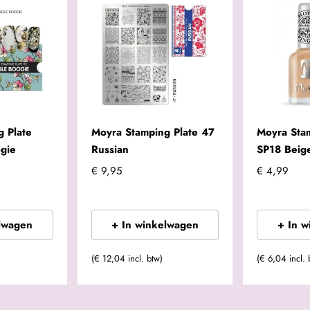
 Plate
Moyra Stamping Plate 47
Moyra Sta
gie
Russian
SP18 Beig
€ 9,95
€ 4,99
lwagen
+ In winkelwagen
+ In 
(€ 12,04 incl. btw)
(€ 6,04 incl. 