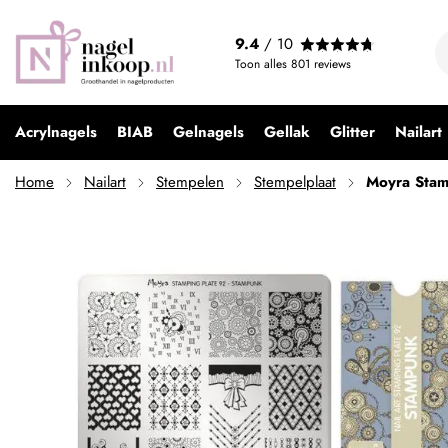
Moyra Stamping Plate 92 Steampunk
9.4
/ 10
€ 9,95
Toon alles
801
reviews
Acrylnagels
BIAB
Gelnagels
Gellak
Glitter
Nailart
Home
Nailart
Stempelen
Stempelplaat
Moyra Stam