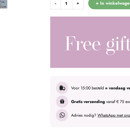
+ In winkelwage
-
+
Voor 15:00 besteld
= vandaag v
Gratis verzending
vanaf € 75 exc
Advies nodig?
WhatsApp met onze