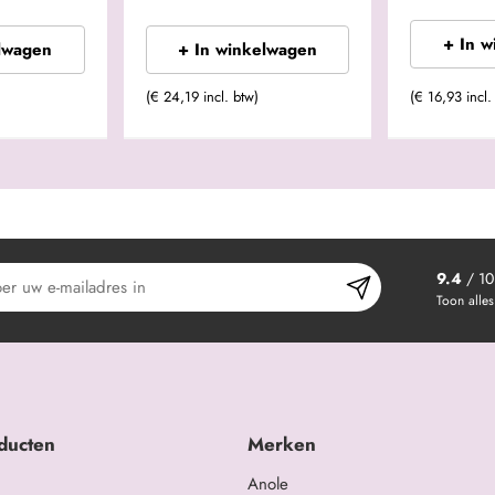
+ In 
lwagen
+ In winkelwagen
(€ 24,19 incl. btw)
(€ 16,93 incl.
9.4
/ 10
Toon alles
ducten
Merken
Anole