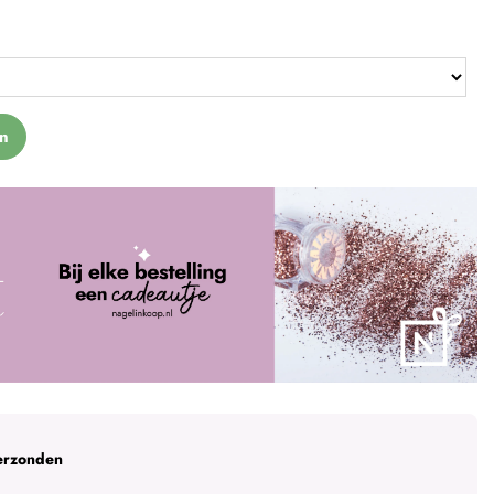
n
erzonden