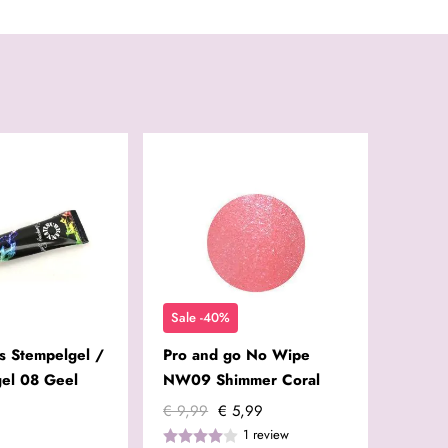
Sale -40%
s Stempelgel /
Pro and go No Wipe
gel 08 Geel
NW09 Shimmer Coral
€ 9,99
€ 5,99
1
review