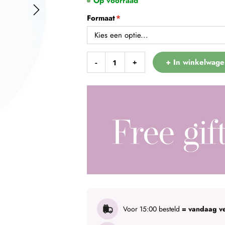
Op voorraad
Formaat
+ In winkelwage
-
+
Voor 15:00 besteld
= vandaag v