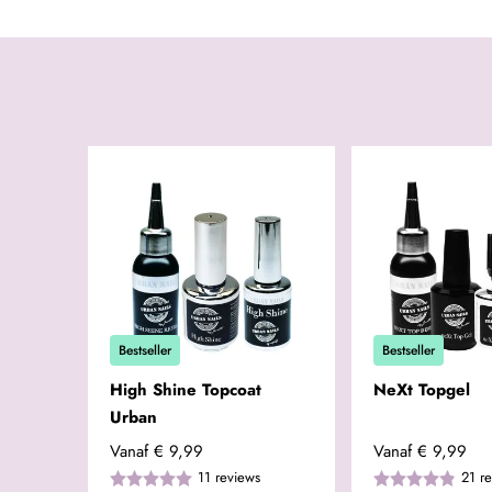
Bestseller
Bestseller
High Shine Topcoat
NeXt Topgel
Urban
Vanaf
€ 9,99
Vanaf
€ 9,99
11
reviews
21
r