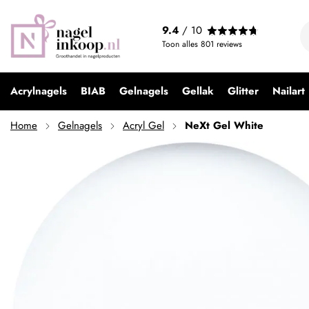
9.4
/ 10
Toon alles
801
reviews
Acrylnagels
BIAB
Gelnagels
Gellak
Glitter
Nailart
Home
Gelnagels
Acryl Gel
NeXt Gel White