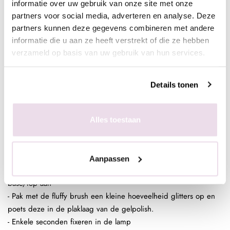
base/topof next top, kunstnagels high shine, glossy top of next
informatie over uw gebruik van onze site met onze
partners voor social media, adverteren en analyse. Deze
top)
partners kunnen deze gegevens combineren met andere
informatie die u aan ze heeft verstrekt of die ze hebben
verzameld op basis van uw gebruik van hun services.
In de plaklaag van de clear gelpolish (voor een optimaal
kleurbehoud van de glitter)
- Bereid de natuurlijke nagel voor door de glans te verwijderen,
Details tonen
dehydrateren met magic prep en de ultrabond aan te brengen
- Breng de rubber base, superbond base gel, of Be Jeweled
base/top aan
Alles toestaan
- Pak met de fluffy brush een kleine hoeveelheid glitters op en
poets deze in de plaklaag van de gelpolish.
- Enkele seconden fixeren in de lamp
Aanpassen
- Breng de rubber base, superbond base gel, of Be Jeweled
base/top aan
- Pak met de fluffy brush een kleine hoeveelheid glitters op en
poets deze in de plaklaag van de gelpolish.
- Enkele seconden fixeren in de lamp