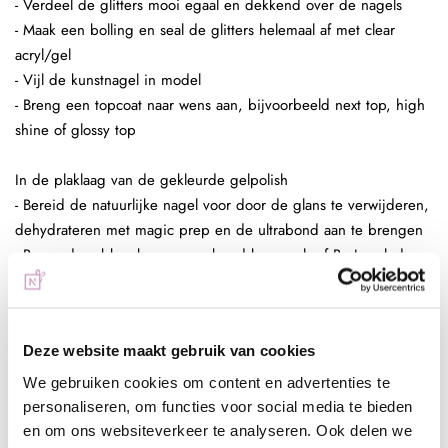
- Verdeel de glitters mooi egaal en dekkend over de nagels
- Maak een bolling en seal de glitters helemaal af met clear
acryl/gel
- Vijl de kunstnagel in model
- Breng een topcoat naar wens aan, bijvoorbeeld next top, high
shine of glossy top
In de plaklaag van de gekleurde gelpolish
- Bereid de natuurlijke nagel voor door de glans te verwijderen,
dehydrateren met magic prep en de ultrabond aan te brengen
- Breng de rubber base, superbond base gel, of Be Jeweled
base/top aan
- Kies een gelpolish naar wens, breng deze 2 dunne lagen aan
(telkens uitharden, 30 sec sunlight, 2 min UV)
Deze website maakt gebruik van cookies
- Pak met de fluffy brush een kleine hoeveelheid glitters op en
poets deze in de plaklaag van de gelpolish.
We gebruiken cookies om content en advertenties te
- Enkele seconden fixeren in de lamp
personaliseren, om functies voor social media te bieden
- Aflakken met topcoat (voor de natuurlijke nagels Be Jeweled
en om ons websiteverkeer te analyseren. Ook delen we