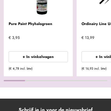
Pure Paint Phyhalogroen
Ordinairy Line U
€ 3,95
€ 13,99
+ In winkelwagen
+ In win
(€ 4,78 incl. btw)
(€ 16,93 incl. btw)
Schrijf je in voor de nieuwsbrief