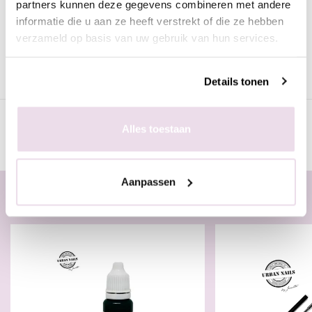
partners kunnen deze gegevens combineren met andere
Urban Nails Pure Paint Koningsblauw Donker
informatie die u aan ze heeft verstrekt of die ze hebben
Hooggepigmenteerde acrylverf van professionele kwaliteit in de
verzameld op basis van uw gebruik van hun services.
kleur koningsblauw donker.
Deze verf is uitermate geschikt om mee te schilderen op nagels
met verschillende technieken, bijvoorbeeld One Stroke.
Details tonen
Specificaties
Alles toestaan
Aanpassen
Gerelateerde producten