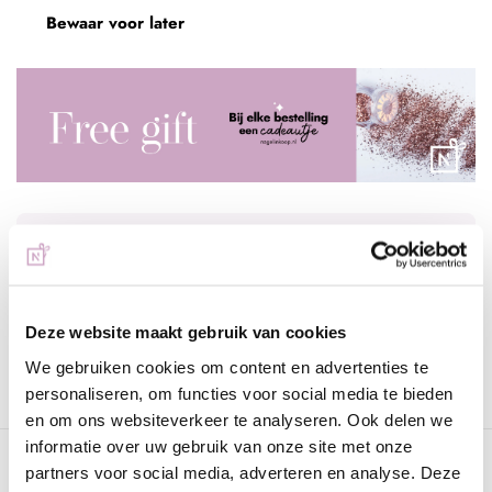
Bewaar voor later
Voor 15:00 besteld
= vandaag verzonden
Gratis verzending
vanaf € 75 excl. btw
Deze website maakt gebruik van cookies
Advies nodig?
WhatsApp met onze specialisten
We gebruiken cookies om content en advertenties te
personaliseren, om functies voor social media te bieden
en om ons websiteverkeer te analyseren. Ook delen we
informatie over uw gebruik van onze site met onze
Omschrijving
partners voor social media, adverteren en analyse. Deze