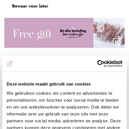
Bewaar voor later
Voor 15:00 besteld
= vandaag verzonden
Gratis verzending
vanaf € 75 excl. btw
Deze website maakt gebruik van cookies
We gebruiken cookies om content en advertenties te
Advies nodig?
WhatsApp met onze specialisten
personaliseren, om functies voor social media te bieden
en om ons websiteverkeer te analyseren. Ook delen we
informatie over uw gebruik van onze site met onze
partners voor social media, adverteren en analyse. Deze
Omschrijving
partners kunnen deze gegevens combineren met andere