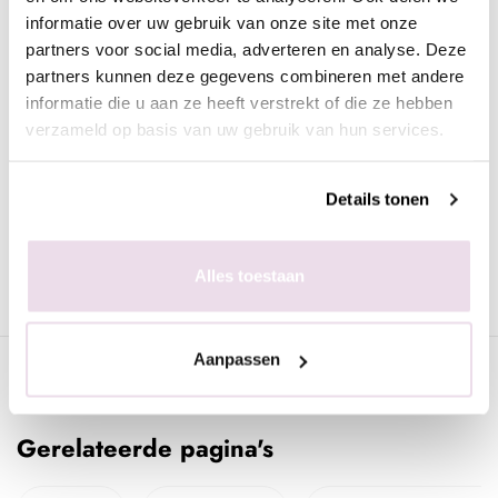
Breng de ulrabond aan;
informatie over uw gebruik van onze site met onze
partners voor social media, adverteren en analyse. Deze
Breng de Rubber Base Gel aan en hard deze uit;
partners kunnen deze gegevens combineren met andere
Breng vervolgens nog een 2e laagje aan en hard deze
informatie die u aan ze heeft verstrekt of die ze hebben
uit;
verzameld op basis van uw gebruik van hun services.
Breng de topcoat aan en hard deze uit.
Dit product kun je ook perfect gebruiken als basecoat onder
Details tonen
biab, fibergel, nextgel en buildergel. Dan gebruik je maar 1
laag rubberbasegel en kun je daarna het gewenste product
plaatsen. De voorbereiding blijft verder gelijk.
Alles toestaan
Aanpassen
Specificaties
Gerelateerde pagina's