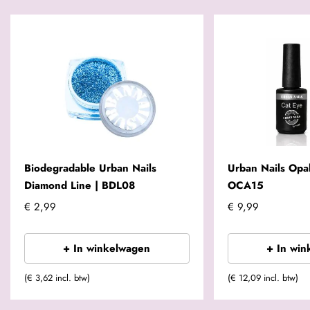
Biodegradable Urban Nails
Urban Nails Opal
Diamond Line | BDL08
OCA15
€ 2,99
€ 9,99
+ In winkelwagen
+ In win
(€ 3,62 incl. btw)
(€ 12,09 incl. btw)