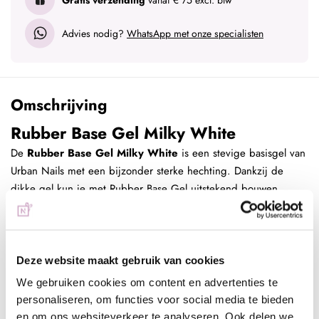
Advies nodig?
WhatsApp met onze specialisten
Omschrijving
Rubber Base Gel Milky White
De
Rubber Base Gel
Milky White
is een stevige basisgel van
Urban Nails met een bijzonder sterke hechting. Dankzij de
dikke gel kun je met Rubber Base Gel uitstekend bouwen,
waardoor je een mooie bolling realiseert.
Werkwijze aanbrengen Rubber Base:
Deze website maakt gebruik van cookies
Verwijder dode huidcellen bij de nagelriemen;
Verwijder de glanslaag van de natuurlijke nagel;
We gebruiken cookies om content en advertenties te
Verwijder het stof en bereid de nagel voor door de
personaliseren, om functies voor social media te bieden
nagelplaat schoon te maken met magic prep;
en om ons websiteverkeer te analyseren. Ook delen we