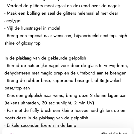
- Verdeel de glitters mooi egaal en dekkend over de nagels
- Maak een bolling en seal de glitters helemaal af met clear
acryl/gel
- Vijl de kunstnagel in model
- Breng een topcoat naar wens aan, bijvoorbeeld next top, high
shine of glossy top
In de plaklaag van de gekleurde gelpolish
- Bereid de natuurlijke nagel voor door de glans te verwijderen,
dehydrateren met magic prep en de ultrabond aan te brengen
- Breng de rubber base, superbond base gel, of Be Jeweled
base/top aan
- Kies een gelpolish naar wens, breng deze 2 dunne lagen aan
(telkens uitharden, 30 sec sunlight, 2 min UV)
- Pak met de fluffy brush een kleine hoeveelheid glitters op en
poets deze in de plaklaag van de gelpolish.
- Enkele seconden fixeren in de lamp
- Aflakken met topcoat (voor de natuurlijke nagels Be Jeweled