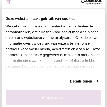
base/top of next top, kunstnagels high shine, glossy top of next
top)
Deze website maakt gebruik van cookies
In de plaklaag van de clear gelpolish (voor een optimaal
We gebruiken cookies om content en advertenties te
kleurbehoud van de glitter)
personaliseren, om functies voor social media te bieden
- Bereid de natuurlijke nagel voor door de glans te verwijderen,
en om ons websiteverkeer te analyseren. Ook delen we
dehydrateren met magic prep en de ultrabond aan te brengen
informatie over uw gebruik van onze site met onze
- Breng de rubber base, superbond base gel, of Be Jeweled
partners voor social media, adverteren en analyse. Deze
base/top aan
partners kunnen deze gegevens combineren met andere
- Pak met de fluffy brush een kleine hoeveelheid glitters op en
informatie die u aan ze heeft verstrekt of die ze hebben
poets deze in de plaklaag van de gelpolish.
verzameld op basis van uw gebruik van hun services.
- Enkele seconden fixeren in de lamp
- Breng de rubber base, superbond base gel, of Be Jeweled
Details tonen
base/top aan
- Pak met de fluffy brush een kleine hoeveelheid glitters op en
poets deze in de plaklaag van de gelpolish.
Alles toestaan
- Enkele seconden fixeren in de lamp
- Aflakken met topcoat (voor de natuurlijke nagels Be Jeweled