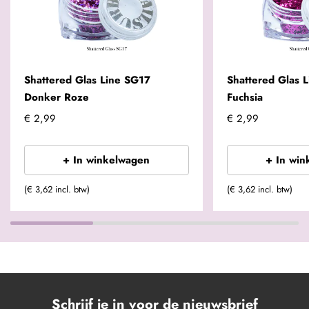
Shattered Glas Line SG17
Shattered Glas 
Donker Roze
Fuchsia
€ 2,99
€ 2,99
+ In winkelwagen
+ In win
(€ 3,62 incl. btw)
(€ 3,62 incl. btw)
Schrijf je in voor de nieuwsbrief