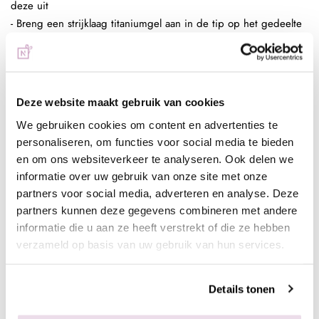
deze uit
- Breng een strijklaag titaniumgel aan in de tip op het gedeelte
waar het de nagel raakt
- Breng een bolletje titaniumgel aan op het midden van de
natuurlijke nagel
- Leg de tip er voorzichtig op zorg ervoor dat deze op de juiste
Deze website maakt gebruik van cookies
plaats zit
We gebruiken cookies om content en advertenties te
- Hou de vinger enkele seconden voor de lamp tot de tip vastzit
personaliseren, om functies voor social media te bieden
- Laat de tip los en hard de nagel verder uit
en om ons websiteverkeer te analyseren. Ook delen we
- Vijl de nagel in gewenste lengte
informatie over uw gebruik van onze site met onze
- Buffer de tip en breng de gewenste kleur en/of art aan
partners voor social media, adverteren en analyse. Deze
partners kunnen deze gegevens combineren met andere
informatie die u aan ze heeft verstrekt of die ze hebben
Tijdelijke vastzetting
verzameld op basis van uw gebruik van hun services.
- Bepaal de juiste maat
- Breng de kleur en gewenste art aan
- Maak de nagel schoon en vetvrij
Details tonen
- Breng de nagel aan d.m.v. een glue tab
Op deze manier blijven de nagels ongeveer 2 dagen zitten.