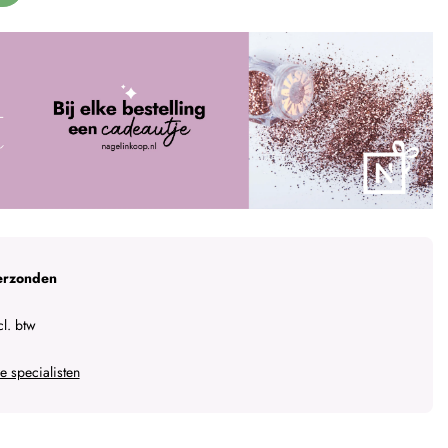
erzonden
l. btw
 specialisten