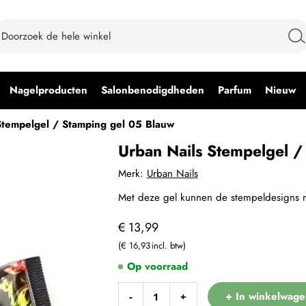
Nagelproducten
Salonbenodigdheden
Parfum
Nieuw
Stempelgel / Stamping gel 05 Blauw
Urban Nails Stempelgel /
Merk:
Urban Nails
Met deze gel kunnen de stempeldesigns n
€ 13,99
€ 16,93
Op voorraad
+ In winkelwage
-
+