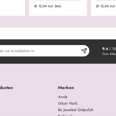
(€ 12,04 incl. btw)
(€ 12,04 incl.
9.4
/ 10
Toon alles
ducten
Merken
Anole
Urban Nails
Be Jeweled Gelpolish