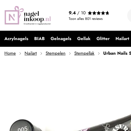
Urban Nails Stempelgel / Stamping gel 05 Blauw
9.4
/ 10
€ 13,99
Toon alles
801
reviews
Acrylnagels
BIAB
Gelnagels
Gellak
Glitter
Nailart
Home
Nailart
Stempelen
Stempellak
Urban Nails 