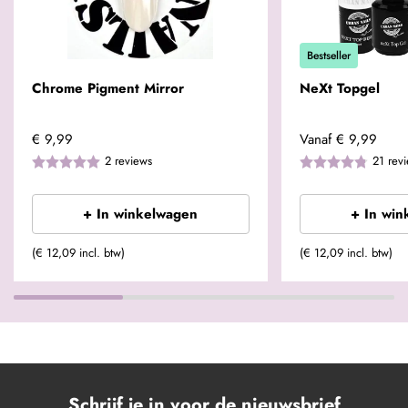
Bestseller
Chrome Pigment Mirror
NeXt Topgel
€ 9,99
Vanaf
€ 9,99
2
reviews
21
rev
+ In winkelwagen
+ In win
(€ 12,09 incl. btw)
(€ 12,09 incl. btw)
Schrijf je in voor de nieuwsbrief