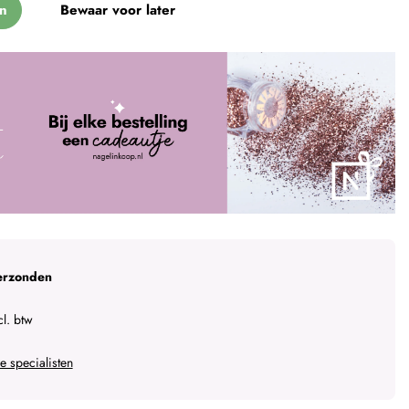
n
Bewaar voor later
erzonden
l. btw
 specialisten