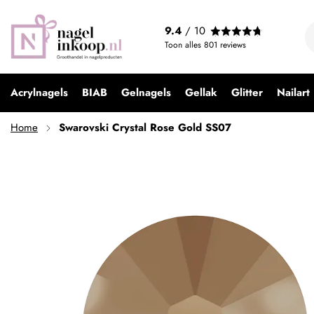
Swarovski Crystal Rose Gold SS07
9.4
/ 10
€ 9,95
Toon alles
801
reviews
Acrylnagels
BIAB
Gelnagels
Gellak
Glitter
Nailart
Home
Swarovski Crystal Rose Gold SS07