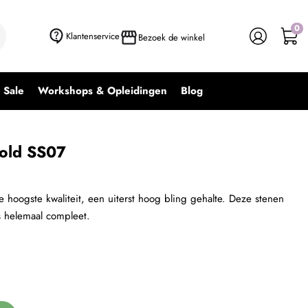
0
+ In winkelwagen
-
+
Klantenservice
Bezoek de winkel
Sale
Workshops & Opleidingen
Blog
Gold SS07
 hoogste kwaliteit, een uiterst hoog bling gehalte. Deze stenen
s helemaal compleet.