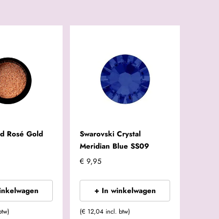
ad Rosé Gold
Swarovski Crystal
Meridian Blue SS09
€ 9,95
winkelwagen
+ In winkelwagen
btw)
(€ 12,04 incl. btw)