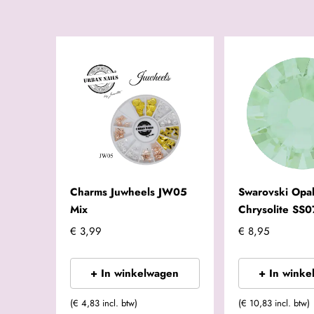
Charms Juwheels JW05
Swarovski Opa
Mix
Chrysolite SS0
€ 3,99
€ 8,95
+ In winkelwagen
+ In winke
(€ 4,83 incl. btw)
(€ 10,83 incl. btw)