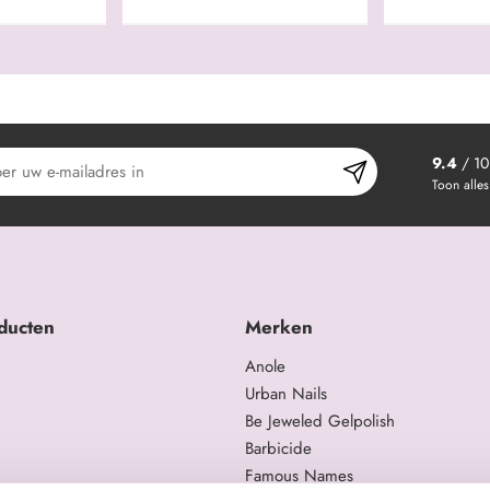
9.4
/ 10
Toon alles
ducten
Merken
Anole
Urban Nails
Be Jeweled Gelpolish
Barbicide
Famous Names