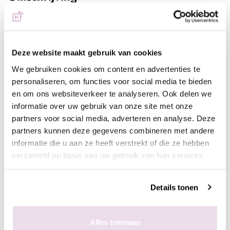
Swarovski Light Rose AB SS09
De enige, echte Swarovski steentjes van de hoogste kwaliteit,
Deze website maakt gebruik van cookies
een uiterst hoog bling gehalte in de kleur Light Rose AB. Deze
We gebruiken cookies om content en advertenties te
stenen maken zowel de basisnagels als nailart sets helemaal
personaliseren, om functies voor social media te bieden
compleet.
en om ons websiteverkeer te analyseren. Ook delen we
Deze verpakking bevat 80 st.
informatie over uw gebruik van onze site met onze
partners voor social media, adverteren en analyse. Deze
Werkwijze:
partners kunnen deze gegevens combineren met andere
- Bereid de natuurlijke of kunstnagel voor zoals gebruikelijk;
informatie die u aan ze heeft verstrekt of die ze hebben
- Breng de ondergrond naar wens aan en hard deze uit;
verzameld op basis van uw gebruik van hun services.
- Lak de nagel af met een topcoat naar wens en hard deze uit;
- Breng met de
wax/dottingtool
de
gem gel
aan op de
gewenste plek, pak de de swarovski steentjes op met de
Details tonen
waxtool en leg ze in de gem gel, zodra het gewenste resultaat
is behaald hard de gem gel uit en het design is klaar.
Alles toestaan