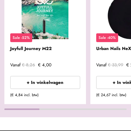
Sale -52%
Sale -40%
Joyfull Journey M22
Urban Nails NeX
Vanaf
€ 8,26
€ 4,00
Vanaf
€ 33,99
€ 
+ In winkelwagen
+ In win
(€ 4,84 incl. btw)
(€ 24,67 incl. btw)