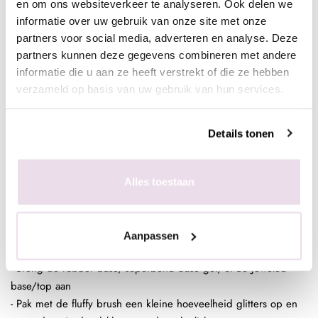
- Enkele seconden fixeren in de lamp
en om ons websiteverkeer te analyseren. Ook delen we
- Aflakken met topcoat (voor de natuurlijke nagels Be Jeweled
informatie over uw gebruik van onze site met onze
base/topof next top, kunstnagels high shine, glossy top of next
partners voor social media, adverteren en analyse. Deze
top)
partners kunnen deze gegevens combineren met andere
informatie die u aan ze heeft verstrekt of die ze hebben
verzameld op basis van uw gebruik van hun services.
In de plaklaag van de clear gelpolish (voor een optimaal
kleurbehoud van de glitter)
Details tonen
- Bereid de natuurlijke nagel voor door de glans te verwijderen,
dehydrateren met magic prep en de ultrabond aan te brengen
- Breng de rubber base, superbond base gel, of Be Jeweled
Alles toestaan
base/top aan
- Pak met de fluffy brush een kleine hoeveelheid glitters op en
poets deze in de plaklaag van de gelpolish.
Aanpassen
- Enkele seconden fixeren in de lamp
- Breng de rubber base, superbond base gel, of Be Jeweled
base/top aan
- Pak met de fluffy brush een kleine hoeveelheid glitters op en