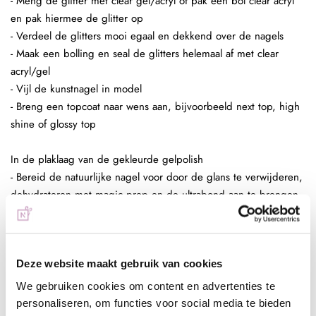
- Meng de glitter met clear gel/acryl of pak een bol clear acryl
en pak hiermee de glitter op
- Verdeel de glitters mooi egaal en dekkend over de nagels
- Maak een bolling en seal de glitters helemaal af met clear
acryl/gel
- Vijl de kunstnagel in model
- Breng een topcoat naar wens aan, bijvoorbeeld next top, high
shine of glossy top
In de plaklaag van de gekleurde gelpolish
- Bereid de natuurlijke nagel voor door de glans te verwijderen,
dehydrateren met magic prep en de ultrabond aan te brengen
- Breng de rubber base, superbond base gel, of Be Jeweled
base/top aan
- Kies een gelpolish naar wens, breng deze 2 dunne lagen aan
Deze website maakt gebruik van cookies
(telkens uitharden, 30 sec sunlight, 2 min UV)
- Pak met de fluffy brush een kleine hoeveelheid glitters op en
We gebruiken cookies om content en advertenties te
poets deze in de plaklaag van de gelpolish.
personaliseren, om functies voor social media te bieden