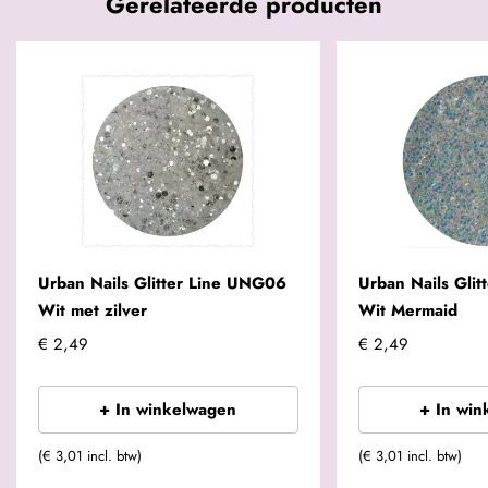
Gerelateerde producten
Urban Nails Glitter Line UNG06
Urban Nails Gli
Wit met zilver
Wit Mermaid
€ 2,49
€ 2,49
+ In winkelwagen
+ In win
(€ 3,01 incl. btw)
(€ 3,01 incl. btw)