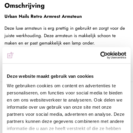
Omschrijving
Urban Nails Retro Armrest Armsteun
Deze luxe armsteun is erg prettig in gebruikt en zorgt voor de
juiste werkhouding. Deze armsteun is makkelijk schoon te
maken en er past gemakkelijk een lamp onder.
Totale Breedte 50cm x Hoogte 15cm, het armkussen deel is
15cm diep x 40cm breed
Deze website maakt gebruik van cookies
We gebruiken cookies om content en advertenties te
Specificaties
personaliseren, om functies voor social media te bieden
en om ons websiteverkeer te analyseren. Ook delen we
informatie over uw gebruik van onze site met onze
Gerelateerde pagina's
partners voor social media, adverteren en analyse. Deze
partners kunnen deze gegevens combineren met andere
Nieuw
Salonbenodigdheden
Algemeen
informatie die u aan ze heeft verstrekt of die ze hebben