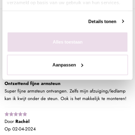
verzameld op basis van uw gebruik van hun services.
Klantenreviews
Details tonen
5 / 5
Gebaseerd op 2 reviews
Alles toestaan
Aanpassen
Door
Jill
Op
23-09-2024
Ontzettend fijne armsteun
Super fijne armsteun ontvangen. Zelfs mijn afzuiging/ledlamp
kan ik kwijt onder de steun. Ook is het makkelijk te monteren!
Door
Rachèl
Op
02-04-2024