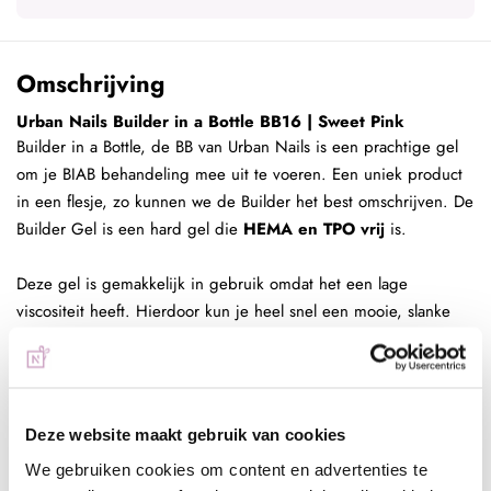
Omschrijving
Urban Nails Builder in a Bottle BB16 | Sweet Pink
Builder in a Bottle, de BB van Urban Nails is een prachtige gel
om je BIAB behandeling mee uit te voeren.
Een uniek product
in een flesje, zo kunnen we de Builder het best omschrijven. De
Builder Gel is een hard gel die
HEMA en TPO
vrij
is.
Deze gel is gemakkelijk in gebruik omdat het een lage
viscositeit heeft. Hierdoor kun je heel snel een mooie, slanke
nagel zetten. De gel legt zichzelf en er is minimaal vijlwerk
nodig om de juiste nagel te maken mits je natuurlijk de juiste
techniek van applicatie beheerst.
De Builder in a Bottle is vergelijkbaar met de traditionele
Deze website maakt gebruik van cookies
buildergel, gecombineerd met het gebruiksgenakt van een
We gebruiken cookies om content en advertenties te
flexibele gel.