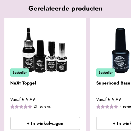
Gerelateerde producten
Bestseller
Bestseller
NeXt Topgel
Superbond Base
Vanaf
€ 9,99
Vanaf
€ 9,99
21
reviews
4
revi
+ In winkelwagen
+ In win