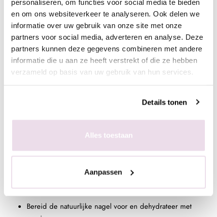
personaliseren, om functies voor social media te bieden
en om ons websiteverkeer te analyseren. Ook delen we
Deze Builder in a Bottle is enorm stevig op de natuurlijke nagel,
informatie over uw gebruik van onze site met onze
maar kan ook gebruikt worden voor korte verlengingen.
partners voor social media, adverteren en analyse. Deze
Hierdoor is deze gel uiterst geschikt voor de natural nail
partners kunnen deze gegevens combineren met andere
treatment behandeling.
informatie die u aan ze heeft verstrekt of die ze hebben
verzameld op basis van uw gebruik van hun services.
Wanneer kies je voor dit product? Bij zowel flexibele, als
stevige nagels kun je deze builder gebruiken. Builder is
steviger dan rubber base, structure gel en fiab. Werk je dus
Details tonen
draag uit een flesje of met een vloeibare gel, maar heb je wel
een stevig product nodig? Kies dan voor de Builder in a Bottle.
Alles toestaan
De uithardingstijd bedraagt 2 minuten in UV of 1 minuut in
LED.
Aanpassen
Werkwijze
Bereid de natuurlijke nagel voor en dehydrateer met