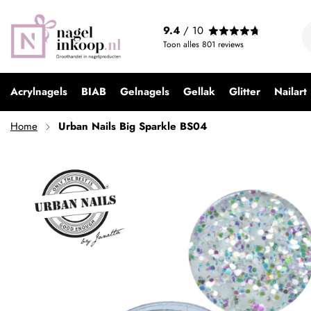
Urban Nails Big Sparkle BS04
9.4
/ 10
€ 2,49
Toon alles
801
reviews
Acrylnagels
BIAB
Gelnagels
Gellak
Glitter
Nailart
Home
Urban Nails Big Sparkle BS04