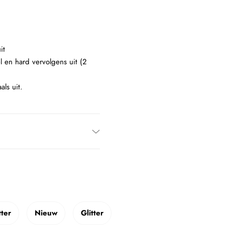
it
l en hard vervolgens uit (2
als uit.
tter
Nieuw
Glitter