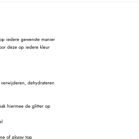
rs op iedere gewenste manier
oor deze op iedere kleur
e verwijderen, dehydrateren
 pak hiermee de glitter op
el
ne of glossy top