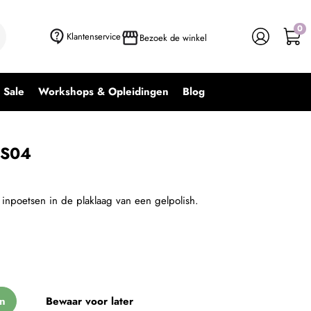
0
+ In winkelwagen
-
+
Klantenservice
Bezoek de winkel
Sale
Workshops & Opleidingen
Blog
BS04
inpoetsen in de plaklaag van een gelpolish.
n
Bewaar voor later