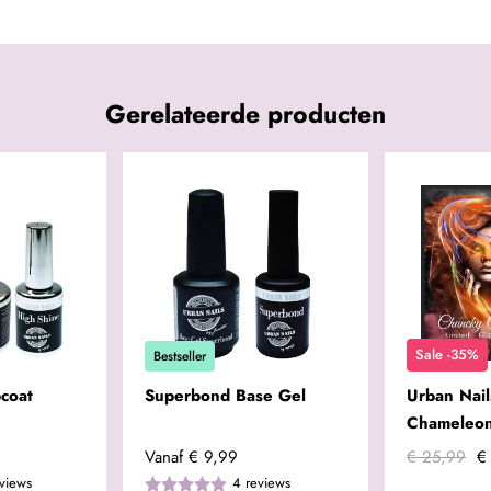
Gerelateerde producten
Sale -35%
Bestseller
coat
Superbond Base Gel
Urban Nai
Chameleon
Vanaf
€ 9,99
€ 25,99
€
views
4
reviews