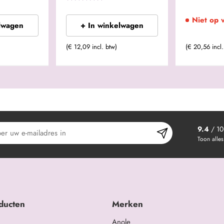
Niet op 
lwagen
+ In winkelwagen
(€ 20,56 incl.
(€ 12,09 incl. btw)
9.4
/ 10
Toon alles
ducten
Merken
Anole