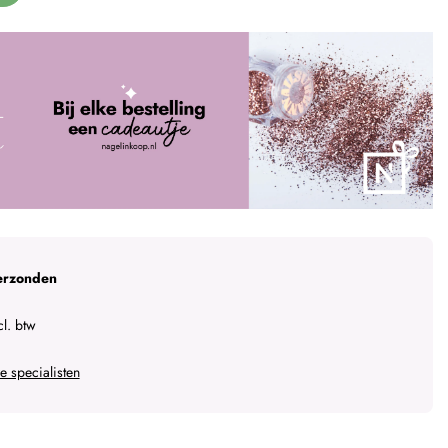
erzonden
l. btw
 specialisten