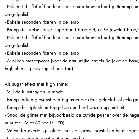
- Pak met de fluf of fine liner een kleine hoeveelheid glitters op 
de gelpolish.
- Enkele seconden fixeren in de lamp
- Breng de rubber base, superbond base gel, of Be Jeweled base/
- Pak met de fluf of fine liner een kleine hoeveelheid glitters op 
de gelpolish.
- Enkele seconden fixeren in de lamp
- Aflakken met topcoat (voor de natuurlijke nagels Be Jeweled base
high shine, glossy top of next top)
Als sugar effect met high shine:
- Vijl de kunstnagels in model
- Breng indien gewenst een bijpassende kleur gelpolish of colorge
- Breng de high shine topgel aan en hard deze nog niet uit
- Strooi de glitter met bijvoorbeeld de cuticle pusher over de nage
minuten UV of 30 sec in LED)
- Verwijder overtollige glitter met een grove borstel en hard nogma
- Hierna is een topcoat niet meer nodig