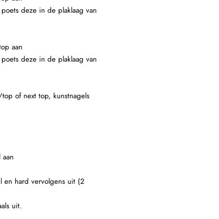
en poets deze in de plaklaag van
top aan
en poets deze in de plaklaag van
/top of next top, kunstnagels
l aan
l en hard vervolgens uit (2
als uit.