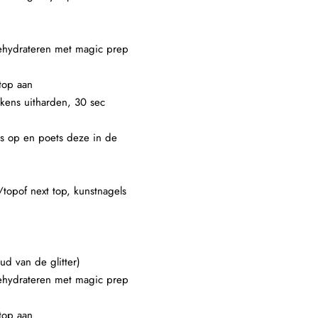
 dehydrateren met magic prep
top aan
lkens uitharden, 30 sec
ers op en poets deze in de
/topof next top, kunstnagels
ud van de glitter)
 dehydrateren met magic prep
top aan