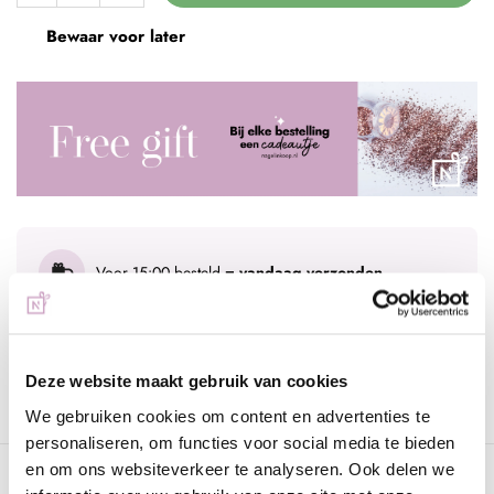
Bewaar voor later
Voor 15:00 besteld
= vandaag verzonden
Gratis verzending
vanaf € 75 excl. btw
Advies nodig?
WhatsApp met onze specialisten
Deze website maakt gebruik van cookies
We gebruiken cookies om content en advertenties te
personaliseren, om functies voor social media te bieden
en om ons websiteverkeer te analyseren. Ook delen we
Omschrijving