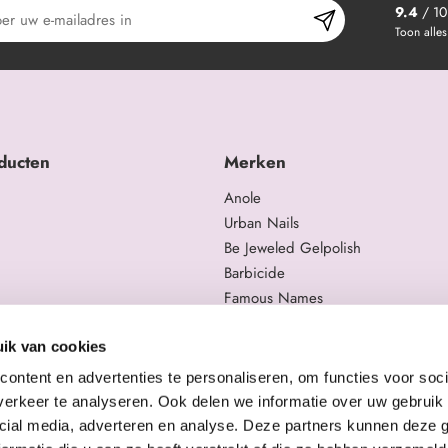
9.4
/ 10
Toon alles
ducten
Merken
Anole
Urban Nails
Be Jeweled Gelpolish
Barbicide
Famous Names
 en trainingen
Moyra
gelproducten
Swarovski
ik van cookies
Staleks Pro
ontent en advertenties te personaliseren, om functies voor soci
erkeer te analyseren. Ook delen we informatie over uw gebruik 
cial media, adverteren en analyse. Deze partners kunnen deze