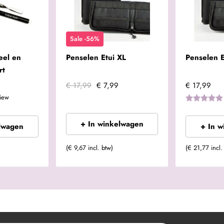
Sale -56%
eel en
Penselen Etui XL
Penselen 
rt
€ 17,99
€ 7,99
€ 17,99
iew
+ In winkelwagen
lwagen
+ In 
(€ 9,67 incl. btw)
(€ 21,77 incl.