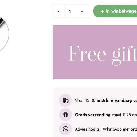
+ In winkelwage
-
+
Voor 15:00 besteld
= vandaag v
Gratis verzending
vanaf € 75 exc
Advies nodig?
WhatsApp met onze