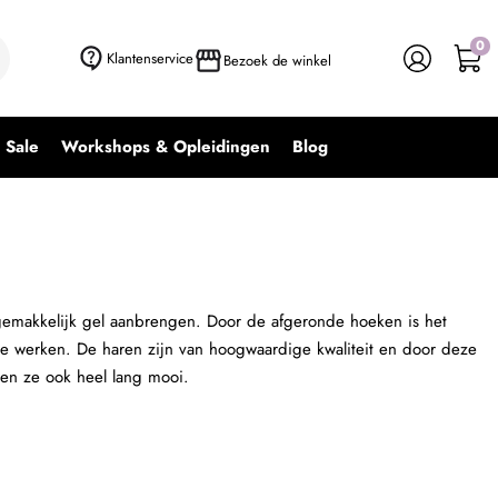
0
+ In winkelwagen
-
+
Klantenservice
Bezoek de winkel
Sale
Workshops & Opleidingen
Blog
gemakkelijk gel aanbrengen. Door de afgeronde hoeken is het
te werken. De haren zijn van hoogwaardige kwaliteit en door deze
jven ze ook heel lang mooi.