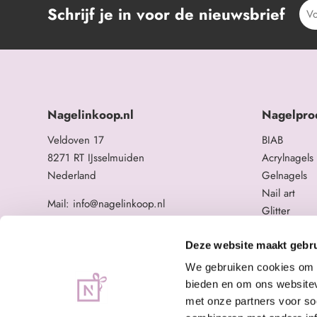
Schrijf je in voor de nieuwsbrief
Nagelinkoop.nl
Nagelpro
Veldoven 17
BIAB
8271 RT IJsselmuiden
Acrylnagels
Nederland
Gelnagels
Nail art
Mail: info@nagelinkoop.nl
Glitter
Tel: 06-11588784
Opleidingen
BTW nummer: NL863104678B01
Overige na
Deze website maakt gebru
KvK nummer: 84123672
We gebruiken cookies om c
bieden en om ons websitev
met onze partners voor so