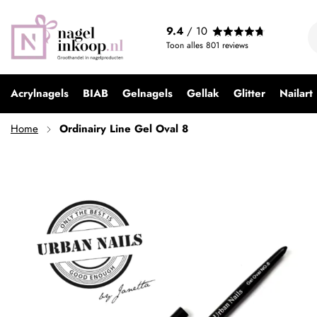
Ordinairy Line Gel Oval 8
9.4
/ 10
€ 14,99
Toon alles
801
reviews
Acrylnagels
BIAB
Gelnagels
Gellak
Glitter
Nailart
Home
Ordinairy Line Gel Oval 8