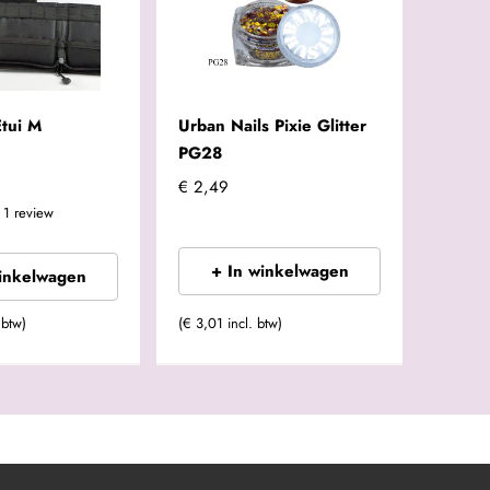
Etui M
Urban Nails Pixie Glitter
PG28
€ 2,49
1
review
+ In winkelwagen
winkelwagen
 btw)
(€ 3,01 incl. btw)