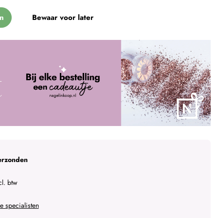
n
Bewaar voor later
erzonden
l. btw
 specialisten