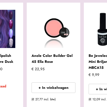
lpolish
Anole Color Builder Gel
Be Jeweled
ure Dusk
45 Ella Rose
Mini Brilj
MBCA15
00
€ 22,95
€ 9,99
raad
+ In winkelwagen
+ In 
(€ 27,77 incl. btw)
(€ 12,09 incl.