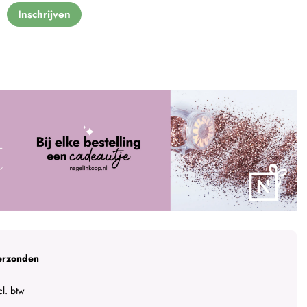
Inschrijven
erzonden
l. btw