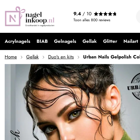
9.4
/ 10
Toon alles
800
reviews
Acrylnagels
BIAB
Gelnagels
Gellak
Glitter
Nailart
Home
Gellak
Duo's en kits
Urban Nails Gelpolish Co