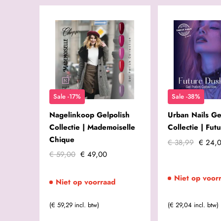
Sale -17%
Sale -38%
Nagelinkoop Gelpolish
Urban Nails Ge
Collectie | Mademoiselle
Collectie | Fut
Chique
€ 38,99
€ 24,
€ 59,00
€ 49,00
Niet op voor
Niet op voorraad
(€ 59,29 incl. btw)
(€ 29,04 incl. btw)