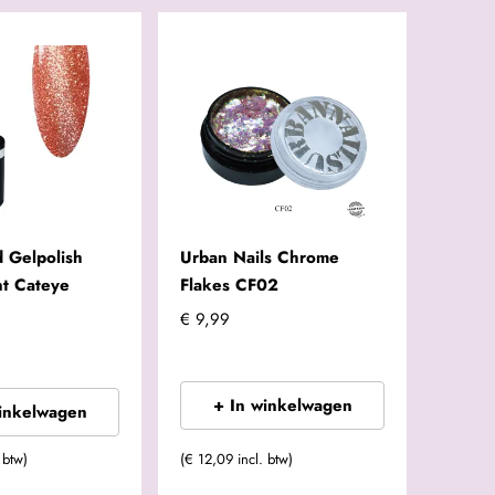
 Gelpolish
Urban Nails Chrome
ant Cateye
Flakes CF02
€ 9,99
+ In winkelwagen
winkelwagen
 btw)
(€ 12,09 incl. btw)