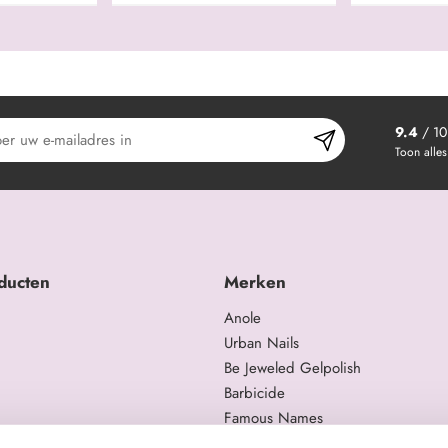
9.4
/ 10
Toon alles
ducten
Merken
Anole
Urban Nails
Be Jeweled Gelpolish
Barbicide
Famous Names
 en trainingen
Moyra