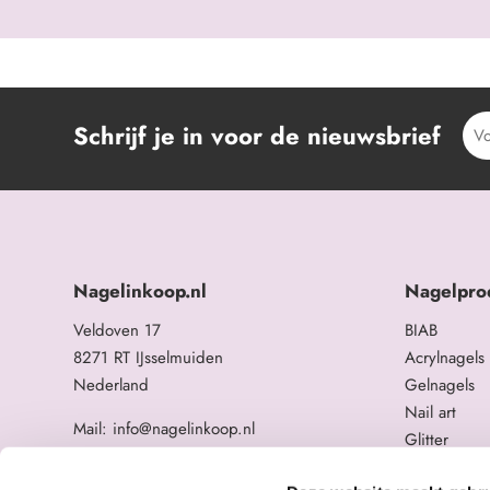
Schrijf je in voor de nieuwsbrief
Nagelinkoop.nl
Nagelpro
Veldoven 17
BIAB
8271 RT IJsselmuiden
Acrylnagels
Nederland
Gelnagels
Nail art
Mail: info@nagelinkoop.nl
Glitter
Tel: 06-11588784
Opleidingen
BTW nummer: NL863104678B01