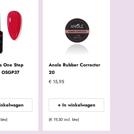
ls One Step
Anole Rubber Corrector
 | OSGP37
20
€ 15,95
winkelwagen
+ In winkelwagen
 btw)
(€ 19,30 incl. btw)