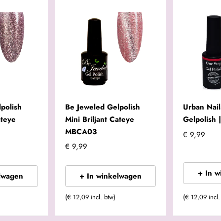
polish
Be Jeweled Gelpolish
Urban Nai
ateye
Mini Briljant Cateye
Gelpolish
MBCA03
€ 9,99
€ 9,99
+ In 
lwagen
+ In winkelwagen
(€ 12,09 incl. btw)
(€ 12,09 incl.