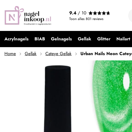
Urban Nails Neon Cateye | NCA06
9.4
/ 10
€ 9,99
Toon alles
801
reviews
Acrylnagels
BIAB
Gelnagels
Gellak
Glitter
Nailart
Home
Gellak
Cateye Gellak
Urban Nails Neon Cate