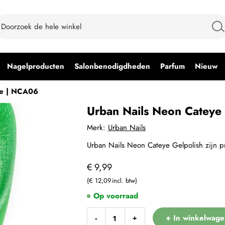
Nagelproducten
Salonbenodigdheden
Parfum
Nieuw
ye | NCA06
Urban Nails Neon Cateye
Merk:
Urban Nails
Urban Nails Neon Cateye Gelpolish zijn p
€ 9,99
€ 12,09
Op voorraad
+ In winkelwage
-
+