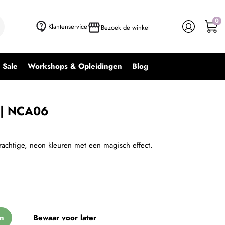
0
+ In winkelwagen
-
+
Klantenservice
Bezoek de winkel
Sale
Workshops & Opleidingen
Blog
 | NCA06
rachtige, neon kleuren met een magisch effect.
n
Bewaar voor later