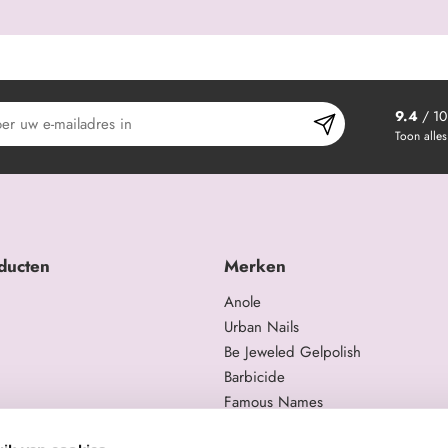
9.4
/ 10
Toon alles
ducten
Merken
Anole
Urban Nails
Be Jeweled Gelpolish
Barbicide
Famous Names
 en trainingen
Moyra