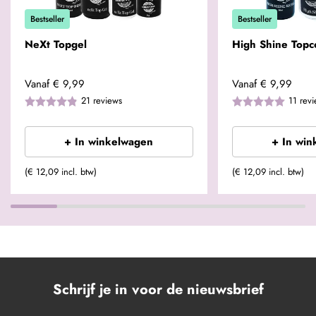
Bestseller
Bestseller
NeXt Topgel
High Shine Topc
Vanaf
€ 9,99
Vanaf
€ 9,99
21
reviews
11
rev
+ In winkelwagen
+ In win
(€ 12,09 incl. btw)
(€ 12,09 incl. btw)
Schrijf je in voor de nieuwsbrief