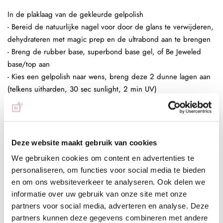
In de plaklaag van de gekleurde gelpolish
- Bereid de natuurlijke nagel voor door de glans te verwijderen,
dehydrateren met magic prep en de ultrabond aan te brengen
- Breng de rubber base, superbond base gel, of Be Jeweled
base/top aan
- Kies een gelpolish naar wens, breng deze 2 dunne lagen aan
(telkens uitharden, 30 sec sunlight, 2 min UV)
- Pak met de fluf of met de fine liner een kleine hoeveelheid
glitters op en poets deze in de plaklaag van de gelpolish.
- Enkele seconden fixeren in de lamp
- Aflakken met topcoat (voor de natuurlijke nagels Be Jeweled
Deze website maakt gebruik van cookies
base/topof next top, kunstnagels high shine, glossy top of next
We gebruiken cookies om content en advertenties te
top)
personaliseren, om functies voor social media te bieden
en om ons websiteverkeer te analyseren. Ook delen we
informatie over uw gebruik van onze site met onze
In de plaklaag van de clear gelpolish (voor een optimaal
partners voor social media, adverteren en analyse. Deze
kleurbehoud van de glitter)
partners kunnen deze gegevens combineren met andere