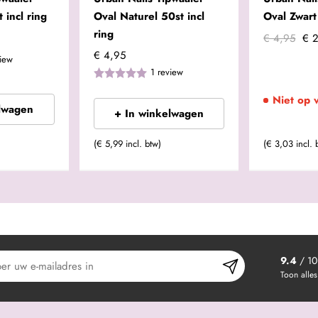
 incl ring
Oval Naturel 50st incl
Oval Zwart 
ring
€ 4,95
€ 
€ 4,95
iew
1
review
Niet op 
lwagen
+ In winkelwagen
(€ 3,03 incl. 
(€ 5,99 incl. btw)
9.4
/ 10
Toon alles