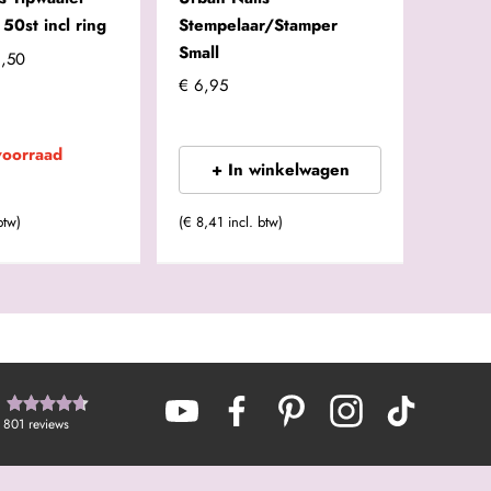
50st incl ring
Stempelaar/Stamper
Small
2,50
€ 6,95
voorraad
+ In winkelwagen
btw)
(€ 8,41 incl. btw)
801
reviews