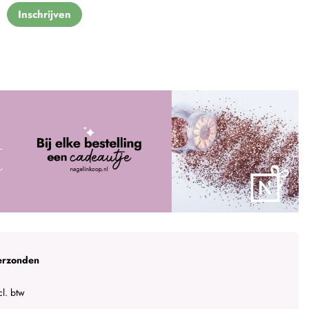
Inschrijven
erzonden
l. btw