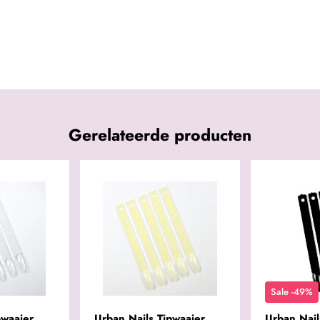
Gerelateerde producten
Sale -49%
pwaaier
Urban Nails Tipwaaier
Urban Nail