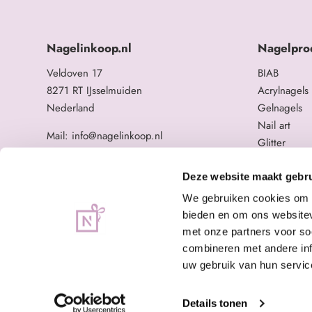
Nagelinkoop.nl
Nagelpro
Veldoven 17
BIAB
8271 RT IJsselmuiden
Acrylnagels
Nederland
Gelnagels
Nail art
Mail: info@nagelinkoop.nl
Glitter
Tel: 06-11588784
Opleidingen
BTW nummer: NL863104678B01
Overige na
Deze website maakt gebru
KvK nummer: 84123672
We gebruiken cookies om c
bieden en om ons websitev
met onze partners voor so
combineren met andere inf
uw gebruik van hun servic
Details tonen