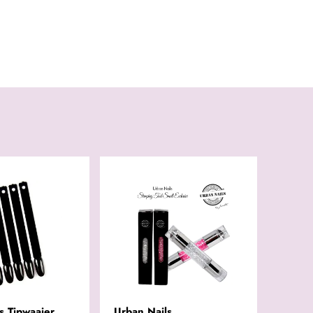
s Tipwaaier
Urban Nails