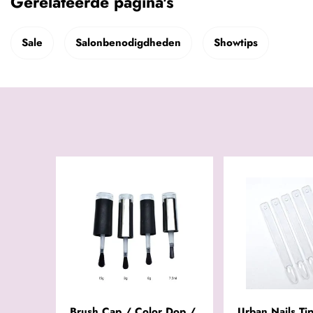
Gerelateerde pagina's
Sale
Salonbenodigdheden
Showtips
Brush Cap / Color Dop /
Urban Nails Ti