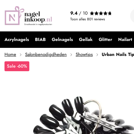
9.4
/ 10
Toon alles
801
reviews
Acrylnagels
BIAB
Gelnagels
Gellak
Glitter
Nailart
Home
Salonbenodigdheden
Showtips
Urban Nails Ti
Sale -60%