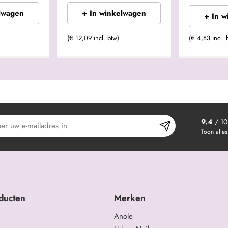
lwagen
+ In winkelwagen
+ In 
(€ 12,09 incl. btw)
(€ 4,83 incl. 
9.4
/ 10
Toon alles
ducten
Merken
Anole