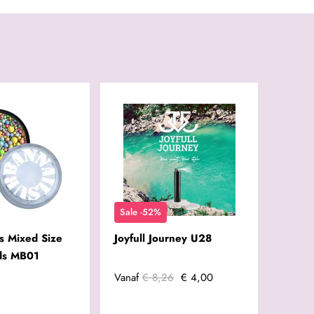
Sale -52%
s Mixed Size
Joyfull Journey U28
ds MB01
Vanaf
€ 8,26
€ 4,00