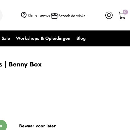
0
+ In winkelwagen
-
+
Klantenservice
Bezoek de winkel
Sale
Workshops & Opleidingen
Blog
s | Benny Box
n
Bewaar voor later