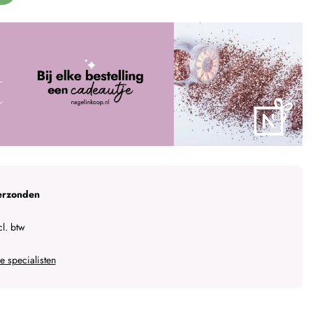
erzonden
l. btw
 specialisten