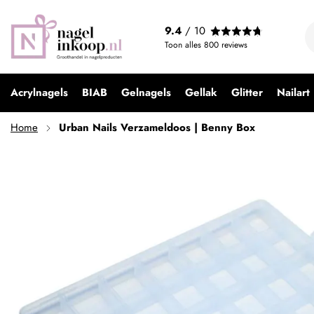
Urban Nails Verzameldoos | Benny Box
9.4
/ 10
€ 6,99
Toon alles
800
reviews
Acrylnagels
BIAB
Gelnagels
Gellak
Glitter
Nailart
Home
Urban Nails Verzameldoos | Benny Box