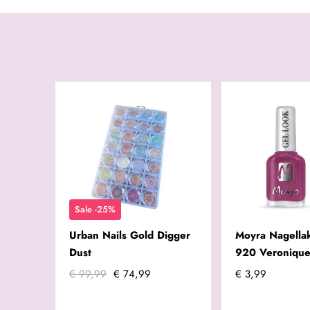
Sale -25%
Urban Nails Gold Digger
Moyra Nagellak
Dust
920 Veroniqu
€ 99,99
€ 74,99
€ 3,99