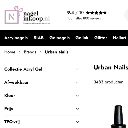
9.4
/ 10
Toon alles
800
reviews
Acrylnagels
BIAB
Gelnagels
Gellak
Glitter
Nailart
Home
Brands
Urban Nails
Urban Nail
Collectie Acryl Gel
3483
producten
Afweekbaar
Kleur
Prijs
TPO-vrij