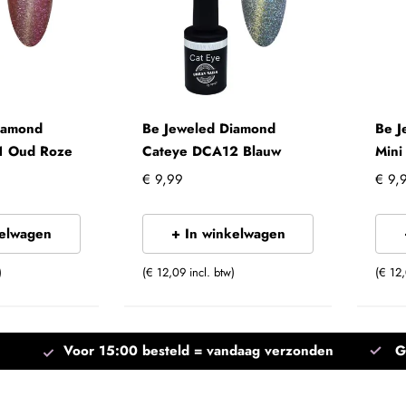
iamond
Be Jeweled Diamond
Be J
1 Oud Roze
Cateye DCA12 Blauw
Min
€ 9,99
€ 9,
kelwagen
+ In winkelwagen
)
(€ 12,09 incl. btw)
(€ 12,
Voor 15:00 besteld =
vandaag verzonden
G