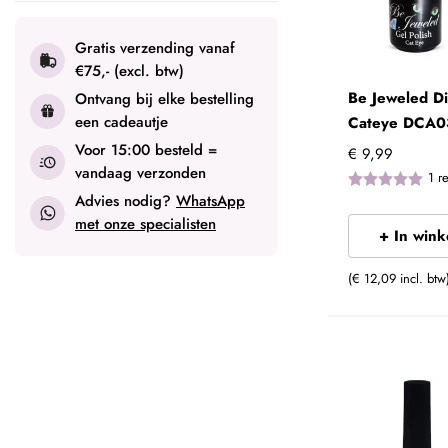
Gratis verzending vanaf
€75,- (excl. btw)
Be Jeweled D
Ontvang bij elke bestelling
een cadeautje
Cateye DCA0
Voor 15:00 besteld =
€ 9,99
vandaag verzonden
1
r
Advies nodig?
WhatsApp
met onze specialisten
+ In win
(€ 12,09 incl. btw