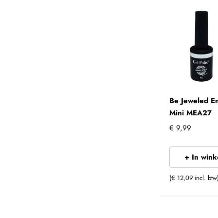
Be Jeweled E
Mini MEA27
€ 9,99
+ In win
(€ 12,09 incl. btw