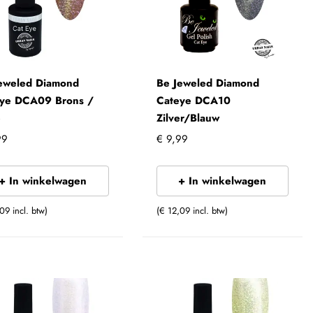
eweled Diamond
Be Jeweled Diamond
eye DCA09 Brons /
Cateye DCA10
é
Zilver/Blauw
99
€ 9,99
+ In winkelwagen
+ In winkelwagen
09 incl. btw)
(€ 12,09 incl. btw)