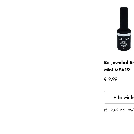
Be Jeweled E
Mini MEA19
€ 9,99
+ In win
(€ 12,09 incl. btw