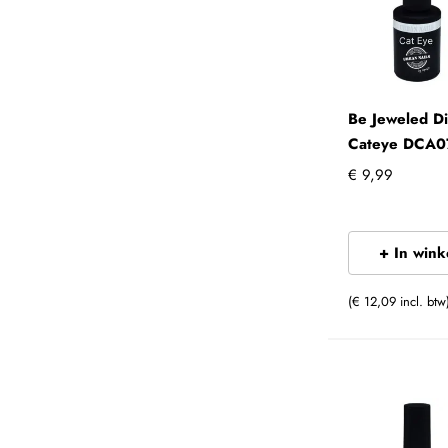
Be Jeweled D
Cateye DCA0
€ 9,99
+ In win
(€ 12,09 incl. btw