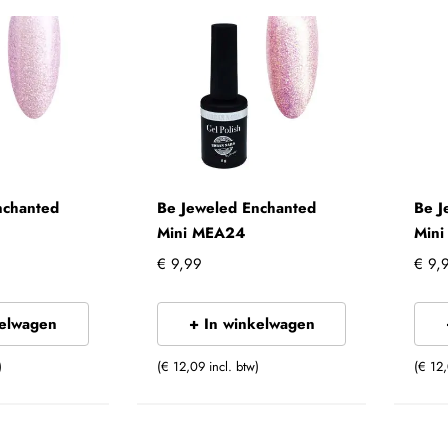
nchanted
Be Jeweled Enchanted
Be J
Mini MEA24
Min
€ 9,99
€ 9,
kelwagen
+ In winkelwagen
)
(€ 12,09 incl. btw)
(€ 12,