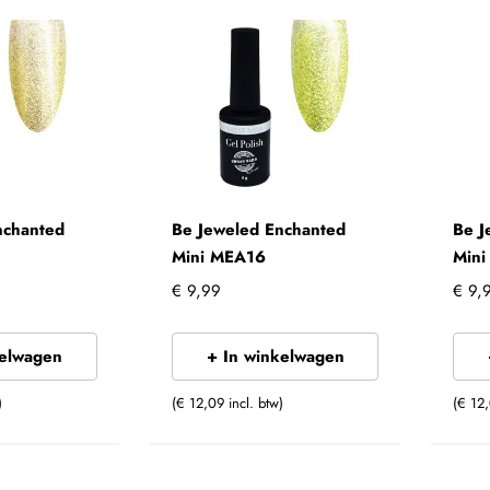
nchanted
Be Jeweled Enchanted
Be J
Mini MEA16
Min
€ 9,99
€ 9,
kelwagen
+ In winkelwagen
)
(€ 12,09 incl. btw)
(€ 12,