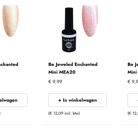
nchanted
Be Jeweled Enchanted
Be J
Mini MEA20
Min
€ 9,99
€ 9,
kelwagen
+ In winkelwagen
)
(€ 12,09 incl. btw)
(€ 12,