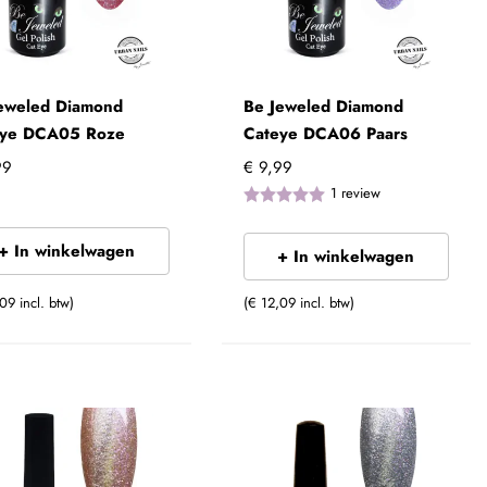
eweled Diamond
Be Jeweled Diamond
eye DCA05 Roze
Cateye DCA06 Paars
99
€ 9,99
1
review
+ In winkelwagen
+ In winkelwagen
09 incl. btw)
(€ 12,09 incl. btw)