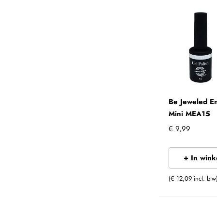
Be Jeweled E
Mini MEA15
€ 9,99
+ In win
(€ 12,09 incl. btw