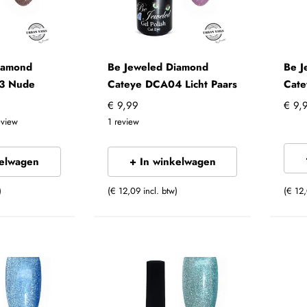
iamond
Be Jeweled Diamond
Be J
3 Nude
Cateye DCA04 Licht Paars
Cat
€ 9,99
€ 9,
eview
1
review
kelwagen
+ In winkelwagen
)
(€ 12,09 incl. btw)
(€ 12,