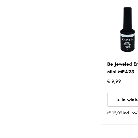
Be Jeweled E
Mini MEA23
€ 9,99
+ In win
(€ 12,09 incl. btw