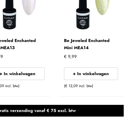
eweled Enchanted
Be Jeweled Enchanted
i MEA13
Mini MEA14
99
€ 9,99
+ In winkelwagen
+ In winkelwagen
09 incl. btw)
(€ 12,09 incl. btw)
ratis verzending
vanaf € 75 excl. btw