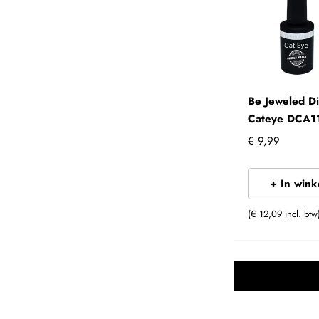
Be Jeweled D
Cateye DCA1
€ 9,99
+ In win
(€ 12,09 incl. btw