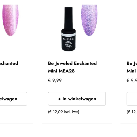
nchanted
Be Jeweled Enchanted
Be J
Mini MEA28
Min
€ 9,99
€ 9,
kelwagen
+ In winkelwagen
)
(€ 12,09 incl. btw)
(€ 12,