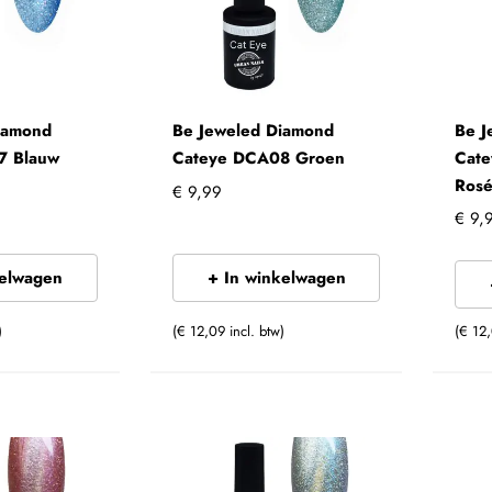
iamond
Be Jeweled Diamond
Be J
7 Blauw
Cateye DCA08 Groen
Cat
Ros
€ 9,99
€ 9,
kelwagen
+ In winkelwagen
)
(€ 12,09 incl. btw)
(€ 12,