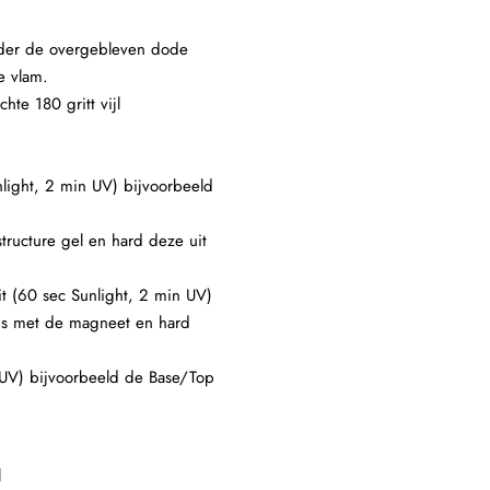
ijder de overgebleven dode
ge vlam.
hte 180 gritt vijl
light, 2 min UV) bijvoorbeeld
tructure gel en hard deze uit
t (60 sec Sunlight, 2 min UV)
ns met de magneet en hard
 UV) bijvoorbeeld de Base/Top
l