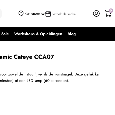
0
+ In winkelwagen
-
+
Klantenservice
Bezoek de winkel
Sale
Workshops & Opleidingen
Blog
ramic Cateye CCA07
 voor zowel de natuurlijke- als de kunstnagel. Deze gellak kan
minuten) of een LED lamp (60 seconden).