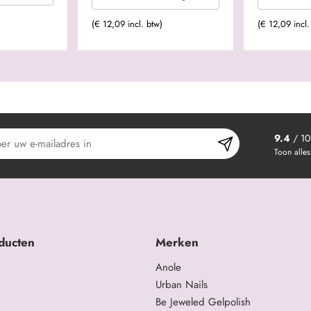
(€ 12,09 incl. btw)
(€ 12,09 incl.
9.4
/ 10
Toon alles
ducten
Merken
Anole
Urban Nails
Be Jeweled Gelpolish