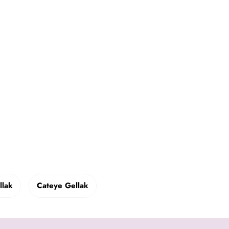
llak
Cateye Gellak