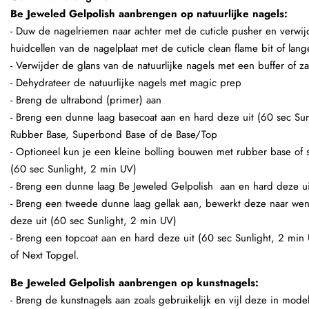
Be Jeweled Gelpolish aanbrengen op natuurlijke nagels:
- Duw de nagelriemen naar achter met de cuticle pusher en verw
huidcellen van de nagelplaat met de cuticle clean flame bit of lan
- Verwijder de glans van de natuurlijke nagels met een buffer of zac
- Dehydrateer de natuurlijke nagels met magic prep
- Breng de ultrabond (primer) aan
- Breng een dunne laag basecoat aan en hard deze uit (60 sec Sun
Rubber Base, Superbond Base of de Base/Top
- Optioneel kun je een kleine bolling bouwen met rubber base of s
(60 sec Sunlight, 2 min UV)
- Breng een dunne laag Be Jeweled Gelpolish aan en hard deze ui
- Breng een tweede dunne laag gellak aan, bewerkt deze naar we
deze uit (60 sec Sunlight, 2 min UV)
- Breng een topcoat aan en hard deze uit (60 sec Sunlight, 2 min
of Next Topgel.
Be Jeweled Gelpolish aanbrengen op kunstnagels:
- Breng de kunstnagels aan zoals gebruikelijk en vijl deze in mode