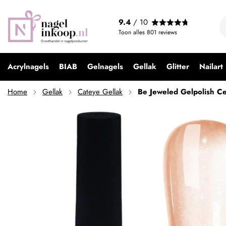
Be Jeweled Gelpolish Ceramic Cateye CCA07
9.4
/ 10
€ 9,99
Toon alles
801
reviews
Acrylnagels
BIAB
Gelnagels
Gellak
Glitter
Nailart
Home
Gellak
Cateye Gellak
Be Jeweled Gelpolish C