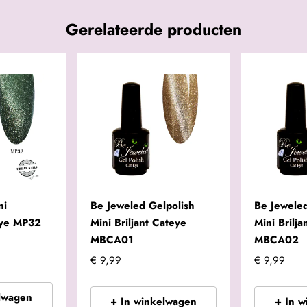
Gerelateerde producten
ni
Be Jeweled Gelpolish
Be Jeweled
eye MP32
Mini Briljant Cateye
Mini Brilj
MBCA01
MBCA02
€ 9,99
€ 9,99
lwagen
+ In winkelwagen
+ In 