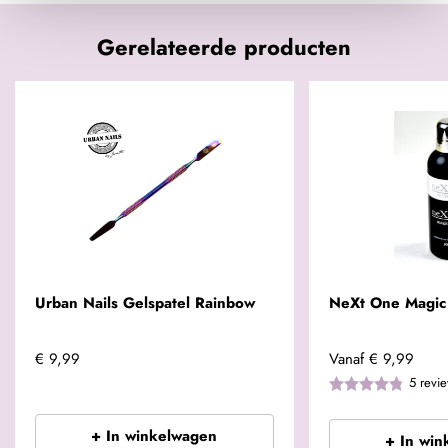
Gerelateerde producten
Urban Nails Gelspatel Rainbow
NeXt One Magic 
€ 9,99
Vanaf
€ 9,99
5
revi
+ In winkelwagen
+ In win