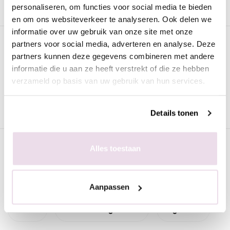
personaliseren, om functies voor social media te bieden
en om ons websiteverkeer te analyseren. Ook delen we
informatie over uw gebruik van onze site met onze
Omschrijving
partners voor social media, adverteren en analyse. Deze
partners kunnen deze gegevens combineren met andere
Urban Nails Rainbow Dappendish ''Square''
informatie die u aan ze heeft verstrekt of die ze hebben
Deze dappendish is ideaal voor het verwerken van NextGel of
verzameld op basis van uw gebruik van hun services.
acryl. De vloeistof kan bewaard worden in de dappendish door
de dop. Deze dappendish is niet alleen handig maar ook echt
Details tonen
een eye catcher op je tafel!
Specificaties
Alles toestaan
Gerelateerde pagina's
Aanpassen
Nieuw
Salonbenodigdheden
Algemeen