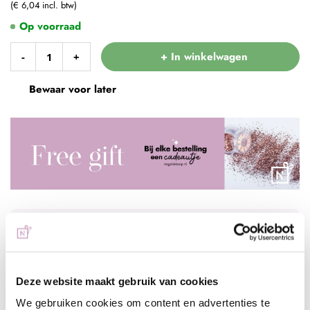
€ 6,04
Op voorraad
+ In winkelwagen
-
+
Bewaar voor later
Voor 15:00 besteld
= vandaag verzonden
Gratis verzending
vanaf € 75 excl. btw
Deze website maakt gebruik van cookies
Advies nodig?
WhatsApp met onze specialisten
We gebruiken cookies om content en advertenties te