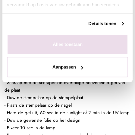
van de stempelgel
verzameld op basis van uw gebruik van hun services.
- Fixeer 10 sec in de lamp
- Breng een topcoat aan naar wens en hard deze uit,
Details tonen
bijvoorbeeld de Next Topgel
Folie design op stempelgel
Alles toestaan
- Maak een ondergrond in kleur naar wens
- Breng de matte topgel aan en hard deze uit, 60 sec in de
sunlight of 2 min in de UV lamp
Aanpassen
- Breng de stempelgel aan op de stempelplaat
- Schraap met de schraper de overtollige hoeveelheid gel van
de plaat
- Duw de stempelaar op de stempelplaat
- Plaats de stempelaar op de nagel
- Hard de gel uit, 60 sec in de sunlight of 2 min in de UV lamp
- Duw de gewenste folie op het design
- Fixeer 10 sec in de lamp