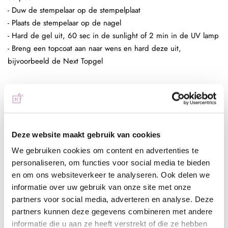
- Duw de stempelaar op de stempelplaat
- Plaats de stempelaar op de nagel
- Hard de gel uit, 60 sec in de sunlight of 2 min in de UV lamp
- Breng een topcoat aan naar wens en hard deze uit,
bijvoorbeeld de Next Topgel
Ingepoetst met pigmenten
- Maak een ondergrond in kleur naar wens
- Breng de matte topgel aan en hard deze uit, 60 sec in de
sunlight of 2 min in de UV lamp
Deze website maakt gebruik van cookies
- Breng de stempelgel aan op de stempelplaat
We gebruiken cookies om content en advertenties te
- Schraap met de schraper de overtollige hoeveelheid gel van
personaliseren, om functies voor social media te bieden
de plaat
en om ons websiteverkeer te analyseren. Ook delen we
- Duw de stempelaar op de stempelplaat
informatie over uw gebruik van onze site met onze
- Plaats de stempelaar op de nagel
partners voor social media, adverteren en analyse. Deze
- Hard de gel uit, 60 sec in de sunlight of 2 min in de UV lamp
partners kunnen deze gegevens combineren met andere
- Poets het gewenste pigment met de fluffy brush in de plaklaag
informatie die u aan ze heeft verstrekt of die ze hebben