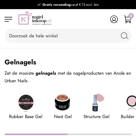
Gratis verzending
vanaf € 75 excl. btw
0
Gelnagels
Zet de mooiste
gelnagels
met de nagelproducten van Anole en
Urban Nails.
Rubber Base Gel
Next Gel
Structure Gel
Builder