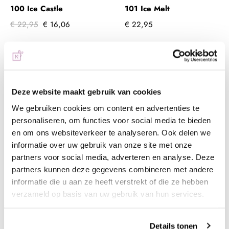
100 Ice Castle
101 Ice Melt
€ 22,95
€ 16,06
€ 22,95
+ In winkelwagen
+ In winkelwagen
(€ 19,43 incl. btw)
(€ 27,77 incl. btw)
Deze website maakt gebruik van cookies
We gebruiken cookies om content en advertenties te
personaliseren, om functies voor social media te bieden
en om ons websiteverkeer te analyseren. Ook delen we
informatie over uw gebruik van onze site met onze
partners voor social media, adverteren en analyse. Deze
partners kunnen deze gegevens combineren met andere
informatie die u aan ze heeft verstrekt of die ze hebben
verzameld op basis van uw gebruik van hun services.
Anole Color Builder Gel
Anole Color Builder Gel
102 Antartica
103 Cameo Rose
Details tonen