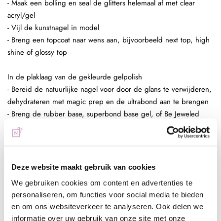
- Maak een bolling en seal de glitters helemaal af met clear
acryl/gel
- Vijl de kunstnagel in model
- Breng een topcoat naar wens aan, bijvoorbeeld next top, high
shine of glossy top
In de plaklaag van de gekleurde gelpolish
- Bereid de natuurlijke nagel voor door de glans te verwijderen,
dehydrateren met magic prep en de ultrabond aan te brengen
- Breng de rubber base, superbond base gel, of Be Jeweled
base/top aan
- Kies een gelpolish naar wens, breng deze 2 dunne lagen aan
(telkens uitharden, 30 sec sunlight, 2 min UV)
- Pak met de fluffy brush een kleine hoeveelheid glitters op en
Deze website maakt gebruik van cookies
poets deze in de plaklaag van de gelpolish.
We gebruiken cookies om content en advertenties te
- Enkele seconden fixeren in de lamp
personaliseren, om functies voor social media te bieden
- Aflakken met topcoat (voor de natuurlijke nagels Be Jeweled
en om ons websiteverkeer te analyseren. Ook delen we
base/topof next top, kunstnagels high shine, glossy top of next
informatie over uw gebruik van onze site met onze