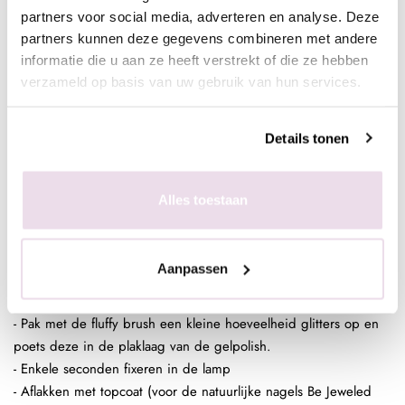
top)
partners voor social media, adverteren en analyse. Deze
partners kunnen deze gegevens combineren met andere
informatie die u aan ze heeft verstrekt of die ze hebben
In de plaklaag van de clear gelpolish (voor een optimaal
verzameld op basis van uw gebruik van hun services.
kleurbehoud van de glitter)
- Bereid de natuurlijke nagel voor door de glans te verwijderen,
Details tonen
dehydrateren met magic prep en de ultrabond aan te brengen
- Breng de rubber base, superbond base gel, of Be Jeweled
base/top aan
Alles toestaan
- Pak met de fluffy brush een kleine hoeveelheid glitters op en
poets deze in de plaklaag van de gelpolish.
- Enkele seconden fixeren in de lamp
Aanpassen
- Breng de rubber base, superbond base gel, of Be Jeweled
base/top aan
- Pak met de fluffy brush een kleine hoeveelheid glitters op en
poets deze in de plaklaag van de gelpolish.
- Enkele seconden fixeren in de lamp
- Aflakken met topcoat (voor de natuurlijke nagels Be Jeweled