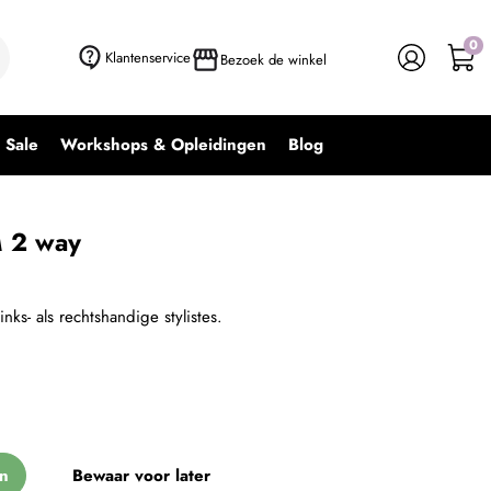
0
+ In winkelwagen
-
+
Klantenservice
Bezoek de winkel
Sale
Workshops & Opleidingen
Blog
M 2 way
nks- als rechtshandige stylistes.
n
Bewaar voor later