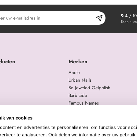
9.4
/ 10
Toon alles
ducten
Merken
Anole
Urban Nails
Be Jeweled Gelpolish
Barbicide
Famous Names
 en trainingen
Moyra
gelproducten
Swarovski
ik van cookies
Staleks Pro
ontent en advertenties te personaliseren, om functies voor soci
erkeer te analyseren. Ook delen we informatie over uw gebruik 