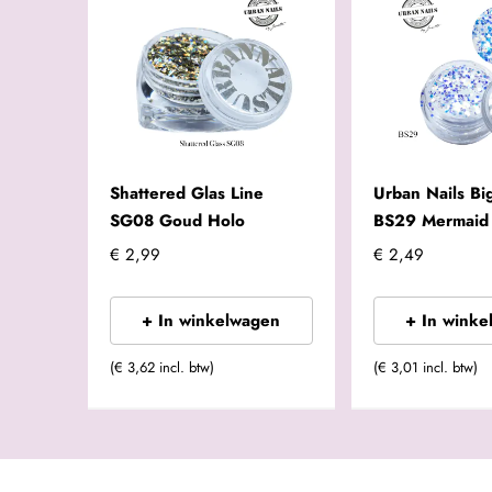
Shattered Glas Line
Urban Nails Bi
SG08 Goud Holo
BS29 Mermaid
€ 2,99
€ 2,49
+ In winkelwagen
+ In winke
(€ 3,62 incl. btw)
(€ 3,01 incl. btw)