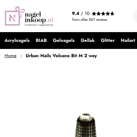
Urban Nails Volcano Bit M 2 way
9.4
/ 10
€ 29,99
Toon alles
801
reviews
Acrylnagels
BIAB
Gelnagels
Gellak
Glitter
Nailart
Home
Urban Nails Volcano Bit M 2 way