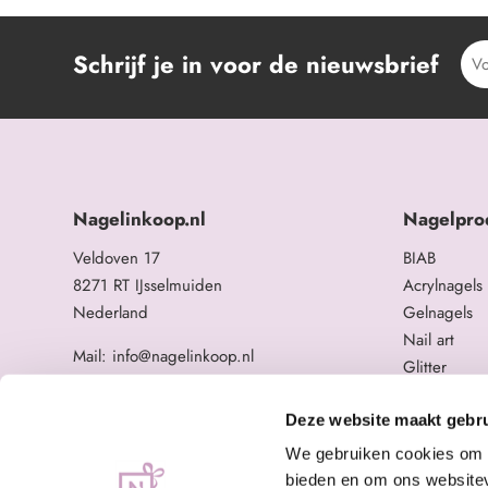
Schrijf je in voor de nieuwsbrief
Nagelinkoop.nl
Nagelpro
Veldoven 17
BIAB
8271 RT IJsselmuiden
Acrylnagels
Nederland
Gelnagels
Nail art
Mail: info@nagelinkoop.nl
Glitter
Tel: 06-11588784
Opleidingen
BTW nummer: NL863104678B01
Overige na
Deze website maakt gebru
KvK nummer: 84123672
We gebruiken cookies om c
bieden en om ons websitev