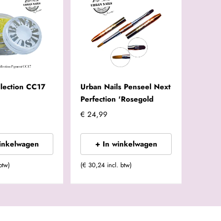
llection CC17
Urban Nails Penseel Next
Perfection 'Rosegold
€ 24,99
winkelwagen
+ In winkelwagen
btw)
(€ 30,24 incl. btw)