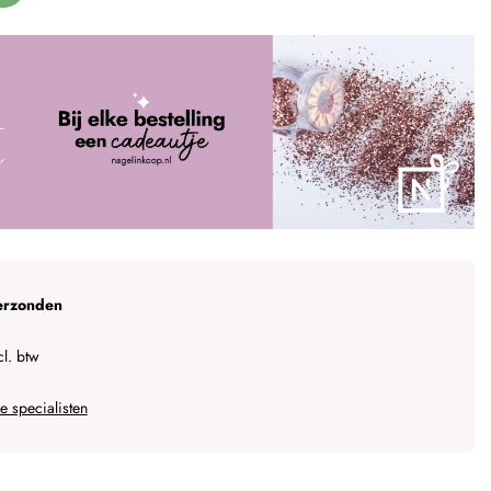
erzonden
l. btw
 specialisten