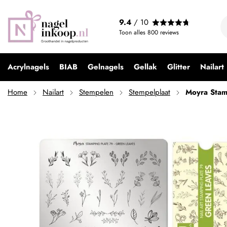
9.4
/ 10
Toon alles
800
reviews
Acrylnagels
BIAB
Gelnagels
Gellak
Glitter
Nailart
Home
Nailart
Stempelen
Stempelplaat
Moyra Stam