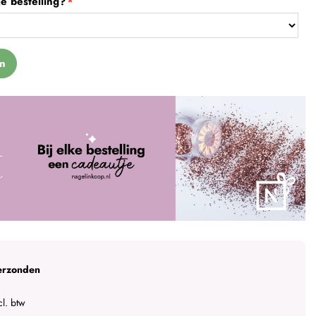
e bestelling?
n
erzonden
l. btw