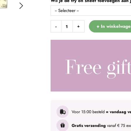
Wil je de try on sheet toevoegen aan j
+ In winkelwage
-
+
Voor 15:00 besteld
= vandaag v
Gratis verzending
vanaf € 75 exc