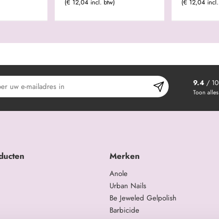
(€ 12,04 incl. btw)
(€ 12,04 incl.
9.4
/ 10
Toon alles
ducten
Merken
Anole
Urban Nails
Be Jeweled Gelpolish
Barbicide