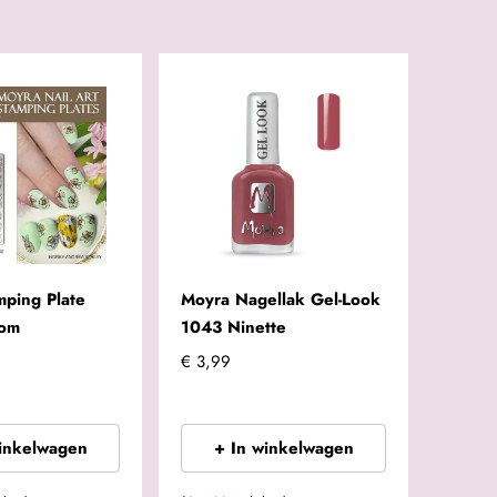
mping Plate
Moyra Nagellak Gel-Look
oom
1043 Ninette
€ 3,99
winkelwagen
+ In winkelwagen